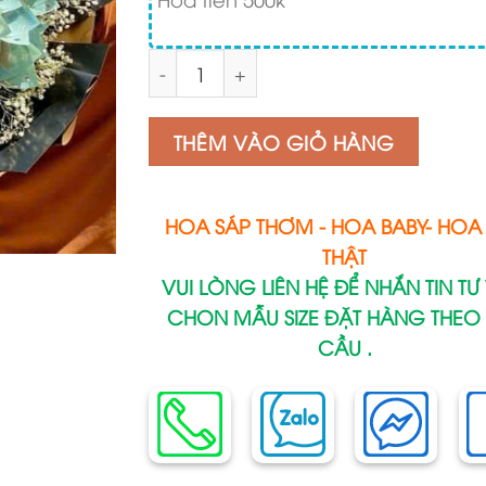
Số lượng
THÊM VÀO GIỎ HÀNG
HOA SÁP THƠM - HOA BABY- HOA 
THẬT
VUI LÒNG LIÊN HỆ ĐỂ NHẮN TIN TƯ
CHON MẪU SIZE ĐẶT HÀNG THEO
CẦU .