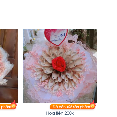
 phẩm
Đã bán
498
sản phẩm
HOA TIỀN
Hoa tiền 200k