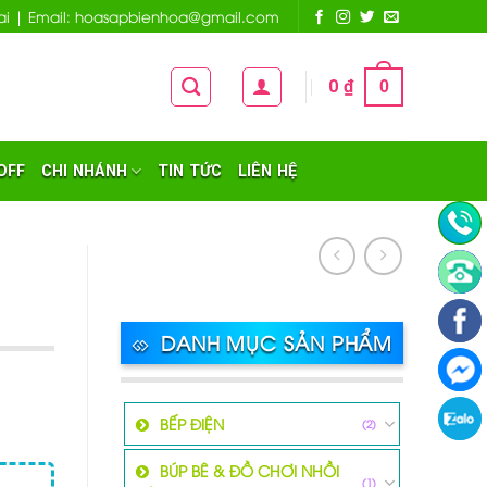
 Nai | Email: hoasapbienhoa@gmail.com
0
₫
0
OFF
CHI NHÁNH
TIN TỨC
LIÊN HỆ
DANH MỤC SẢN PHẨM
BẾP ĐIỆN
(2)
BÚP BÊ & ĐỒ CHƠI NHỒI
(1)