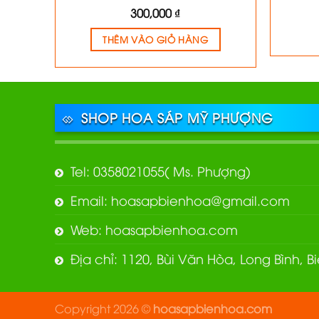
300,000
₫
THÊM VÀO GIỎ HÀNG
SHOP HOA SÁP MỸ PHƯỢNG
Tel: 0358021055( Ms. Phượng)
Email: hoasapbienhoa@gmail.com
Web: hoasapbienhoa.com
Địa chỉ: 1120, Bùi Văn Hòa, Long Bình, 
Copyright 2026 ©
hoasapbienhoa.com