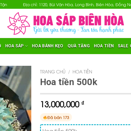
 Tận
Địa chỉ: 1120, Bùi Văn Hòa, Long Bình, Biên Hòa, Đồng
Ủ
HOA SÁP
HOA BÁNH KẸO
QUÀ TẶNG
HOA TIỀN
SALE 
TRANG CHỦ
/
HOA TIỀN
Hoa tiền 500k
13,000,000
₫
Đã bán 173
Hoa tiền 500k