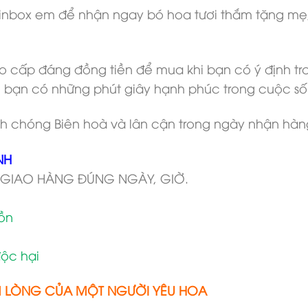
nbox em để nhận ngay bó hoa tươi thắm tặng mẹ, t
 cấp đáng đồng tiền để mua khi bạn có ý định tr
 bạn có những phút giây hạnh phúc trong cuộc s
h chóng Biên hoà và lân cận trong ngày nhận hàn
NH
 GIAO HÀNG ĐÚNG NGÀY, GIỜ.
tồn
ộc hại
M LÒNG CỦA MỘT NGƯỜI YÊU HOA