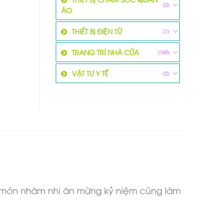
(2)
ÁO
THIẾT BỊ ĐIỆN TỬ
(1)
TRANG TRÍ NHÀ CỬA
(169)
VẬT TƯ Y TẾ
(2)
ài món nhăm nhi ăn mừng kỷ niệm cũng làm