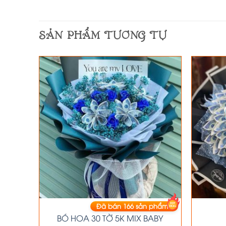
SẢN PHẨM TƯƠNG TỰ
phẩm
Đã bán
166
sản phẩm
HOA TIỀN
 phối
BÓ HOA 30 TỜ 5K MIX BABY