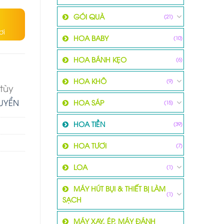
GÓI QUÀ
(21)
ơi
HOA BABY
(10)
HOA BÁNH KẸO
(6)
HOA KHÔ
(9)
tùy
HUYỂN
HOA SÁP
(15)
HOA TIỀN
(39)
HOA TƯƠI
(7)
LOA
(1)
MÁY HÚT BỤI & THIẾT BỊ LÀM
(1)
SẠCH
MÁY XAY, ÉP, MÁY ĐÁNH