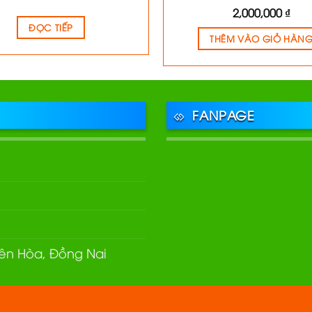
2,000,000
₫
ĐỌC TIẾP
THÊM VÀO GIỎ HÀN
FANPAGE
Biên Hòa, Đồng Nai