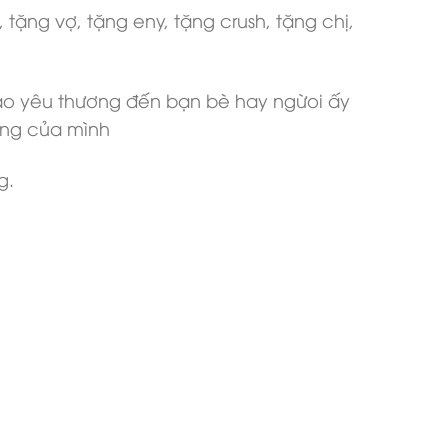
ặng vợ, tặng eny, tặng crush, tặng chị,
ao yêu thương đến bạn bè hay ngừoi ấy
ống của mình
g.