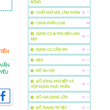
BÔNG
CHẤT KHỬ MÙI, LÀM THƠM
(2)
CHƯA PHẦN LOẠI
(0)
DỤNG CỤ & PHỤ KIỆN LÀM
(3)
ĐẸP
DỤNG CỤ CẦM TAY
(2)
TIỀN
ĐÈN
(1)
 VẤN
ĐỒ ĂN VẶT
 YÊU
(7)
ĐỒ DÙNG NHÀ BẾP VÀ
(3)
HỘP ĐỰNG THỰC PHẨM
ĐỒ GIA DỤNG LỚN
(1)
ĐỒ TRANG TRÍ TIỆC
(1)