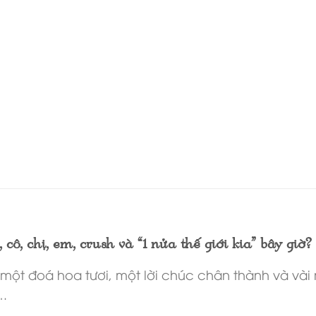
cô, chị, em, crush và “1 nửa thế giới kia” bây giờ?
n một đoá hoa tươi, một lời chúc chân thành và v
….