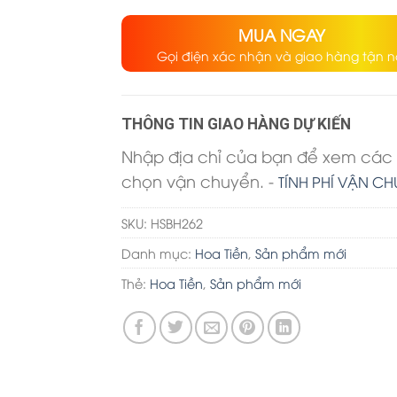
MUA NGAY
Gọi điện xác nhận và giao hàng tận n
THÔNG TIN GIAO HÀNG DỰ KIẾN
Nhập địa chỉ của bạn để xem các 
chọn vận chuyển. -
TÍNH PHÍ VẬN C
SKU:
HSBH262
Danh mục:
Hoa Tiền
,
Sản phẩm mới
Thẻ:
Hoa Tiền
,
Sản phẩm mới