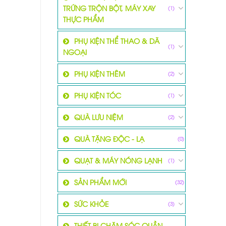
TRỨNG TRỘN BỘT, MÁY XAY
(1)
THỰC PHẨM
PHỤ KIỆN THỂ THAO & DÃ
(1)
NGOẠI
PHỤ KIỆN THÊM
(2)
PHỤ KIỆN TÓC
(1)
QUÀ LƯU NIỆM
(2)
QUÀ TẶNG ĐỘC - LẠ
(0)
QUẠT & MÁY NÓNG LẠNH
(1)
SẢN PHẨM MỚI
(32)
SỨC KHỎE
(3)
THIẾT BỊ CHĂM SÓC QUẦN