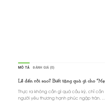
MÔ TẢ
ĐÁNH GIÁ (0)
Lễ đến rồi sao? Biết tặng quà gì cho “Mẹ, 
Thực ra không cần gì quá cầu kỳ, chỉ cầ
người yêu thương hạnh phúc ngập tràn. 