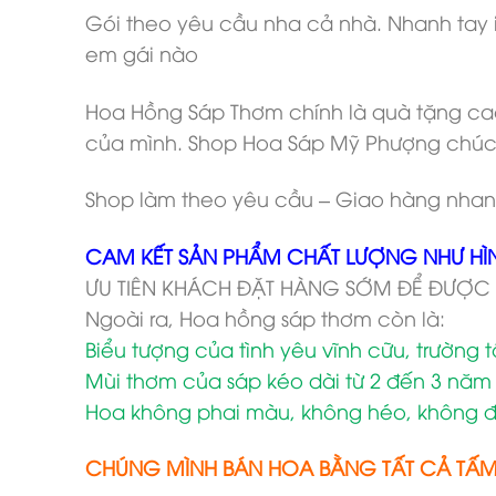
Gói theo yêu cầu nha cả nhà. Nhanh tay i
em gái nào
Hoa Hồng Sáp Thơm chính là quà tặng cao
của mình. Shop Hoa Sáp Mỹ Phượng chúc
Shop làm theo yêu cầu – Giao hàng nhan
CAM KẾT SẢN PHẨM CHẤT LƯỢNG NHƯ HÌ
ƯU TIÊN KHÁCH ĐẶT HÀNG SỚM ĐỂ ĐƯỢC
Ngoài ra, Hoa hồng sáp thơm còn là:
Biểu tượng của tình yêu vĩnh cữu, trường 
Mùi thơm của sáp kéo dài từ 2 đến 3 năm
Hoa không phai màu, không héo, không đ
CHÚNG MÌNH BÁN HOA BẰNG TẤT CẢ TẤ