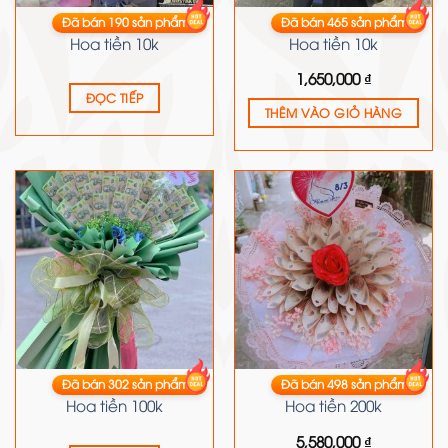
Đã bán
190
sản phẩm
Đã bán
465
sản phẩm
HOA TIỀN
HOA TIỀN
Hoa tiền 10k
Hoa tiền 10k
1,650,000
₫
ĐỌC TIẾP
THÊM VÀO GIỎ HÀNG
Đã bán
302
sản phẩm
Đã bán
498
sản phẩm
HOA TIỀN
HOA TIỀN
Hoa tiền 100k
Hoa tiền 200k
5,580,000
₫