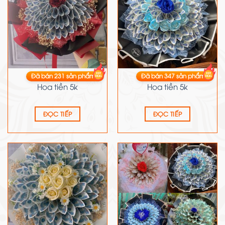
Đã bán
231
sản phẩm
Đã bán
347
sản phẩm
HOA TIỀN
HOA TIỀN
Hoa tiền 5k
Hoa tiền 5k
ĐỌC TIẾP
ĐỌC TIẾP