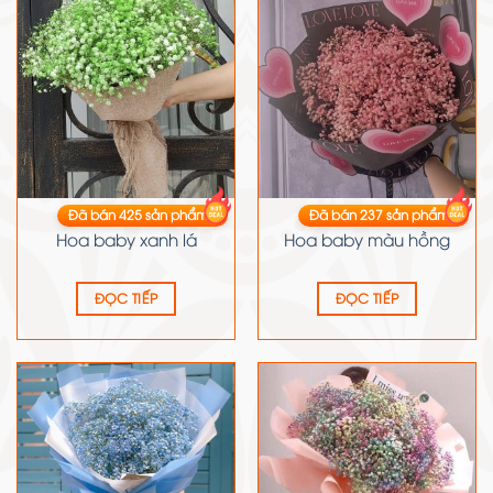
Đã bán
425
sản phẩm
Đã bán
237
sản phẩm
HOA BABY
HOA BABY
Hoa baby xanh lá
Hoa baby màu hồng
ĐỌC TIẾP
ĐỌC TIẾP