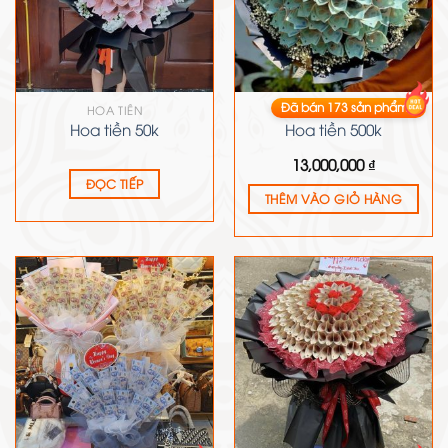
Đã bán
173
sản phẩm
HOA TIỀN
HOA TIỀN
Hoa tiền 50k
Hoa tiền 500k
13,000,000
₫
ĐỌC TIẾP
THÊM VÀO GIỎ HÀNG