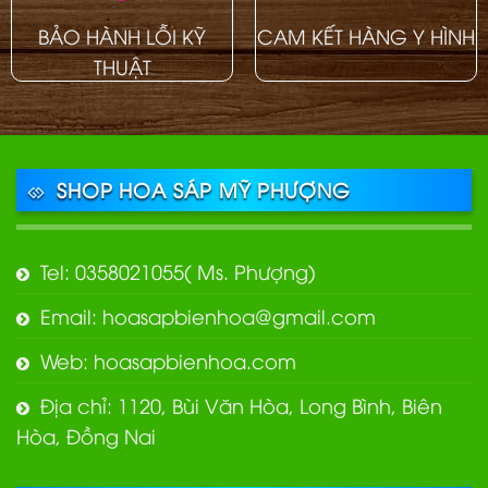
BẢO HÀNH LỖI KỸ
CAM KẾT HÀNG Y HÌNH
THUẬT
SHOP HOA SÁP MỸ PHƯỢNG
Tel: 0358021055( Ms. Phượng)
Email: hoasapbienhoa@gmail.com
Web: hoasapbienhoa.com
Địa chỉ: 1120, Bùi Văn Hòa, Long Bình, Biên
Hòa, Đồng Nai