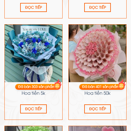
ĐỌC TIẾP
ĐỌC TIẾP
Đã bán
303
sản phẩm
Đã bán
401
sản phẩm
HOA TIỀN
HOA TIỀN
Hoa tiền 5k
Hoa tiền 50k
ĐỌC TIẾP
ĐỌC TIẾP