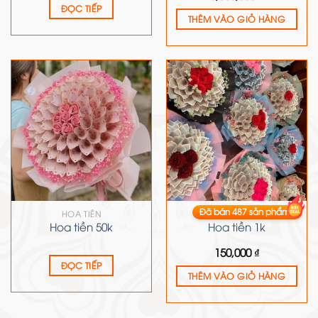
ĐỌC TIẾP
THÊM VÀO GIỎ HÀNG
Đã bán
487
sản phẩm
HOA TIỀN
HOA TIỀN
Hoa tiền 50k
Hoa tiền 1k
150,000
₫
ĐỌC TIẾP
THÊM VÀO GIỎ HÀNG