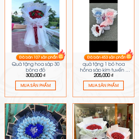
Đã bán
107
sản phẩm
Đã bán
453
sản phẩm
HOA VÀ LỌ
HOA VÀ LỌ
Quà tặng hoa sáp 30
quà tặng 1 bó hoa
bông đỏ
hồng sáp kim tuyến (
300,000
₫
205,000
₫
màu đỏ, hồng, xanh)
MUA SẢN PHẨM
MUA SẢN PHẨM