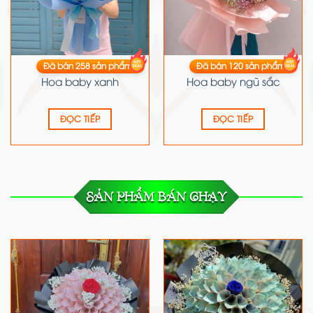
Đã bán
258
sản phẩm
Đã bán
120
sản phẩm
HOA BABY
HOA BABY
Hoa baby xanh
Hoa baby ngũ sắc
ĐỌC TIẾP
ĐỌC TIẾP
SẢN PHẨM BÁN CHẠY