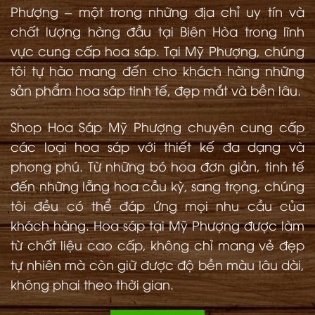
Phượng – một trong những địa chỉ uy tín và
chất lượng hàng đầu tại Biên Hòa trong lĩnh
vực cung cấp hoa sáp. Tại Mỹ Phượng, chúng
tôi tự hào mang đến cho khách hàng những
sản phẩm hoa sáp tinh tế, đẹp mắt và bền lâu.
Shop Hoa Sáp Mỹ Phượng chuyên cung cấp
các loại hoa sáp với thiết kế đa dạng và
phong phú. Từ những bó hoa đơn giản, tinh tế
đến những lẵng hoa cầu kỳ, sang trọng, chúng
tôi đều có thể đáp ứng mọi nhu cầu của
khách hàng. Hoa sáp tại Mỹ Phượng được làm
từ chất liệu cao cấp, không chỉ mang vẻ đẹp
tự nhiên mà còn giữ được độ bền màu lâu dài,
không phai theo thời gian.