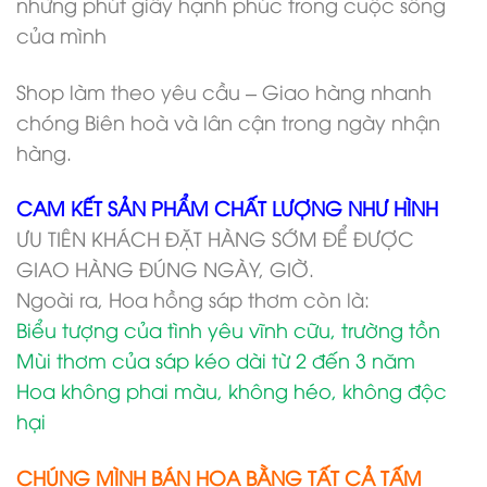
những phút giây hạnh phúc trong cuộc sống
của mình
Shop làm theo yêu cầu – Giao hàng nhanh
chóng Biên hoà và lân cận trong ngày nhận
hàng.
CAM KẾT SẢN PHẨM CHẤT LƯỢNG NHƯ HÌNH
ƯU TIÊN KHÁCH ĐẶT HÀNG SỚM ĐỂ ĐƯỢC
GIAO HÀNG ĐÚNG NGÀY, GIỜ.
Ngoài ra, Hoa hồng sáp thơm còn là:
Biểu tượng của tình yêu vĩnh cữu, trường tồn
Mùi thơm của sáp kéo dài từ 2 đến 3 năm
Hoa không phai màu, không héo, không độc
hại
CHÚNG MÌNH BÁN HOA BẰNG TẤT CẢ TẤM