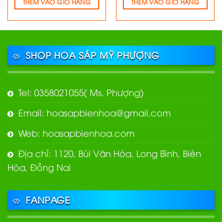
THÊM VÀO GIỎ HÀNG
THÊM VÀO GIỎ HÀNG
SHOP HOA SÁP MỸ PHƯỢNG
Tel: 0358021055( Ms. Phượng)
Email: hoasapbienhoa@gmail.com
Web: hoasapbienhoa.com
Địa chỉ: 1120, Bùi Văn Hòa, Long Bình, Biên
Hòa, Đồng Nai
FANPAGE