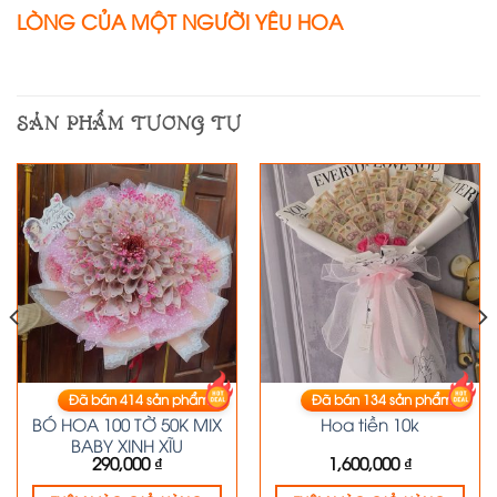
LÒNG CỦA MỘT NGƯỜI YÊU HOA
SẢN PHẨM TƯƠNG TỰ
Đã bán
414
sản phẩm
Đã bán
134
sản phẩm
HOA TIỀN
HOA TIỀN
BÓ HOA 100 TỜ 50K MIX
Hoa tiền 10k
BABY XINH XĨU
290,000
₫
1,600,000
₫