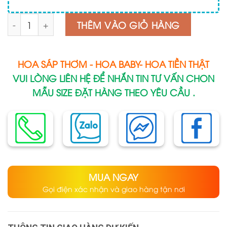
Số lượng
THÊM VÀO GIỎ HÀNG
HOA SÁP THƠM - HOA BABY- HOA TIỀN THẬT
VUI LÒNG LIÊN HỆ ĐỂ NHẮN TIN TƯ VẤN CHON
MẪU SIZE ĐẶT HÀNG THEO YÊU CẦU .
MUA NGAY
Gọi điện xác nhận và giao hàng tận nơi