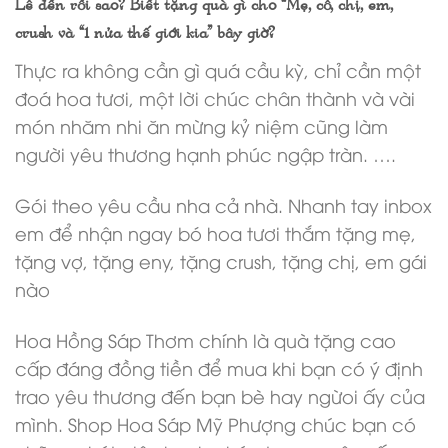
Lễ đến rồi sao? Biết tặng quà gì cho “Mẹ, cô, chị, em,
crush và “1 nửa thế giới kia” bây giờ?
Thực ra không cần gì quá cầu kỳ, chỉ cần một
đoá hoa tươi, một lời chúc chân thành và vài
món nhăm nhi ăn mừng kỷ niệm cũng làm
người yêu thương hạnh phúc ngập tràn. ….
Gói theo yêu cầu nha cả nhà. Nhanh tay inbox
em để nhận ngay bó hoa tươi thắm tặng mẹ,
tặng vợ, tặng eny, tặng crush, tặng chị, em gái
nào
Hoa Hồng Sáp Thơm chính là quà tặng cao
cấp đáng đồng tiền để mua khi bạn có ý định
trao yêu thương đến bạn bè hay ngừoi ấy của
mình. Shop Hoa Sáp Mỹ Phượng chúc bạn có