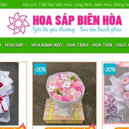
 Tận
Địa chỉ: 1120, Bùi Văn Hòa, Long Bình, Biên Hòa, Đồng
Ủ
HOA SÁP
HOA BÁNH KẸO
QUÀ TẶNG
HOA TIỀN
SALE 
-20%
-20%