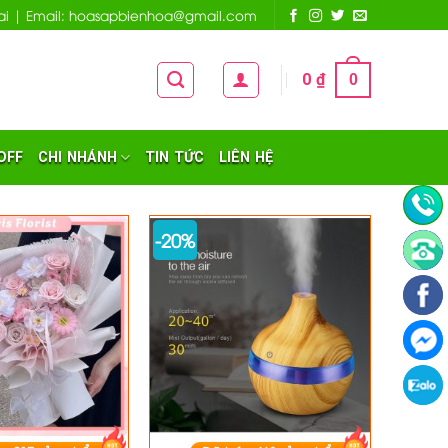
 Nai | Email: hoasapbienhoa@gmail.com
0
₫
0
OFF
CHI NHÁNH
TIN TỨC
LIÊN HỆ
-20%