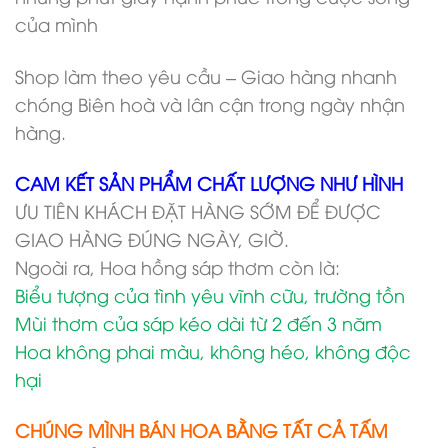
của mình
Shop làm theo yêu cầu – Giao hàng nhanh
chóng Biên hoà và lân cận trong ngày nhận
hàng.
CAM KẾT SẢN PHẨM CHẤT LƯỢNG NHƯ HÌNH
ƯU TIÊN KHÁCH ĐẶT HÀNG SỚM ĐỂ ĐƯỢC
GIAO HÀNG ĐÚNG NGÀY, GIỜ.
Ngoài ra, Hoa hồng sáp thơm còn là:
Biểu tượng của tình yêu vĩnh cữu, trường tồn
Mùi thơm của sáp kéo dài từ 2 đến 3 năm
Hoa không phai màu, không héo, không độc
hại
CHÚNG MÌNH BÁN HOA BẰNG TẤT CẢ TẤM