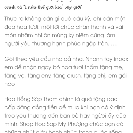
crush và “1 nửa thế giới kia” bây giờ?
Thực ra không cần gì quá cầu kỳ, chỉ cần một
đoá hoa tươi, một lời chúc chân thành và vài
món nhăm nhi ăn mừng kỷ niệm cũng làm
người yêu thương hạnh phúc ngập tràn. ….
Gói theo yêu cầu nha cả nhà. Nhanh tay inbox
em để nhận ngay bó hoa tươi thắm tặng mẹ,
tặng vợ, tặng eny, tặng crush, tặng chị, em gái
nào
Hoa Hồng Sáp Thơm chính là quà tặng cao
cấp đáng đồng tiền để mua khi bạn có ý định
trao yêu thương đến bạn bè hay ngừoi ấy của
mình. Shop Hoa Sáp Mỹ Phượng chúc bạn có
những phút giây hạnh phúc trong cuộc sống