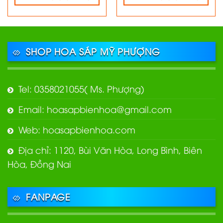
SHOP HOA SÁP MỸ PHƯỢNG
Tel: 0358021055( Ms. Phượng)
Email: hoasapbienhoa@gmail.com
Web: hoasapbienhoa.com
Địa chỉ: 1120, Bùi Văn Hòa, Long Bình, Biên
Hòa, Đồng Nai
FANPAGE