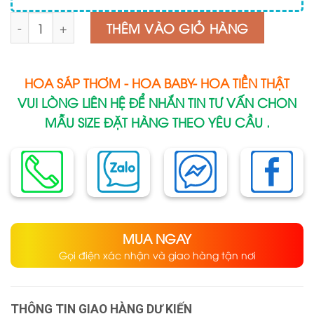
Số lượng
THÊM VÀO GIỎ HÀNG
HOA SÁP THƠM - HOA BABY- HOA TIỀN THẬT
VUI LÒNG LIÊN HỆ ĐỂ NHẮN TIN TƯ VẤN CHON
MẪU SIZE ĐẶT HÀNG THEO YÊU CẦU .
MUA NGAY
Gọi điện xác nhận và giao hàng tận nơi
THÔNG TIN GIAO HÀNG DỰ KIẾN