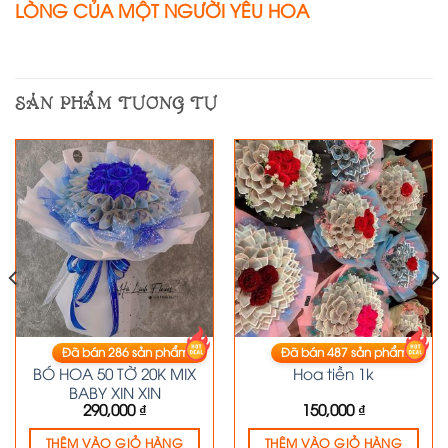
LÒNG CỦA MỘT NGƯỜI YÊU HOA
SẢN PHẨM TƯƠNG TỰ
Đã bán
286
sản phẩm
Đã bán
487
sản phẩm
HOA TIỀN
HOA TIỀN
BÓ HOA 50 TỜ 20K MIX
Hoa tiền 1k
BABY XỊN XỊN
290,000
₫
150,000
₫
THÊM VÀO GIỎ HÀNG
THÊM VÀO GIỎ HÀNG