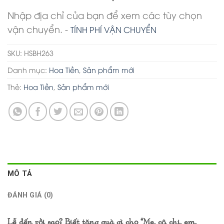
Nhập địa chỉ của bạn để xem các tùy chọn
vận chuyển. -
TÍNH PHÍ VẬN CHUYỂN
SKU:
HSBH263
Danh mục:
Hoa Tiền
,
Sản phẩm mới
Thẻ:
Hoa Tiền
,
Sản phẩm mới
MÔ TẢ
ĐÁNH GIÁ (0)
Lễ đến rồi sao? Biết tặng quà gì cho “Mẹ, cô, chị, em,