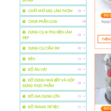
CHẤT KHỬ MÙI, LÀM THƠM
(2)
Đã 
hoa 
CHƯA PHẦN LOẠI
(0)
DỤNG CỤ & PHỤ KIỆN LÀM
(3)
ĐẸP
THÊM
DỤNG CỤ CẦM TAY
(2)
ĐÈN
(1)
ĐỒ ĂN VẶT
(7)
ĐỒ DÙNG NHÀ BẾP VÀ HỘP
(3)
ĐỰNG THỰC PHẨM
ĐỒ GIA DỤNG LỚN
(1)
ĐỒ TRANG TRÍ TIỆC
(1)
Đã 