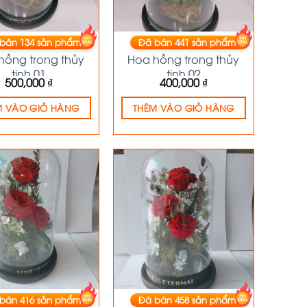
 bán
134
sản phẩm
Đã bán
441
sản phẩm
HOA KHÔ
HOA KHÔ
hồng trong thủy
Hoa hồng trong thủy
tinh 01
tinh 02
500,000
₫
400,000
₫
M VÀO GIỎ HÀNG
THÊM VÀO GIỎ HÀNG
 bán
416
sản phẩm
Đã bán
458
sản phẩm
HOA KHÔ
HOA KHÔ