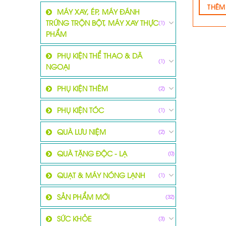
THÊM
MÁY XAY, ÉP, MÁY ĐÁNH
TRỨNG TRỘN BỘT, MÁY XAY THỰC
(1)
PHẨM
PHỤ KIỆN THỂ THAO & DÃ
(1)
NGOẠI
PHỤ KIỆN THÊM
(2)
PHỤ KIỆN TÓC
(1)
QUÀ LƯU NIỆM
(2)
QUÀ TẶNG ĐỘC - LẠ
(0)
QUẠT & MÁY NÓNG LẠNH
(1)
SẢN PHẨM MỚI
(32)
SỨC KHỎE
(3)