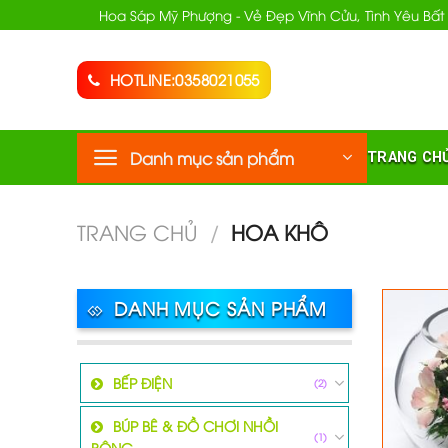
Chuyển
Hoa Sáp Mỹ Phượng - Vẻ Đẹp Vĩnh Cửu, Tình Yêu Bất
đến
nội
HOTLINE:0358021055
dung
Danh mục sản phẩm
TRANG CH
TRANG CHỦ
/
HOA KHÔ
DANH MỤC SẢN PHẨM
BẾP ĐIỆN
(2)
BÚP BÊ & ĐỒ CHƠI NHỒI
(1)
BÔNG