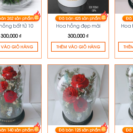
bán
262
sản phẩm
Đã bán
425
sản phẩm
Đã
HOA KHÔ
HOA HỒNG
hồng bất tử 10
Hoa hồng đẹp mãi
Hoa 
300,000
₫
300,000
₫
 VÀO GIỎ HÀNG
THÊM VÀO GIỎ HÀNG
THÊ
bán
140
sản phẩm
Đã bán
125
sản phẩm
Đã
HOA KHÔ
HOA KHÔ