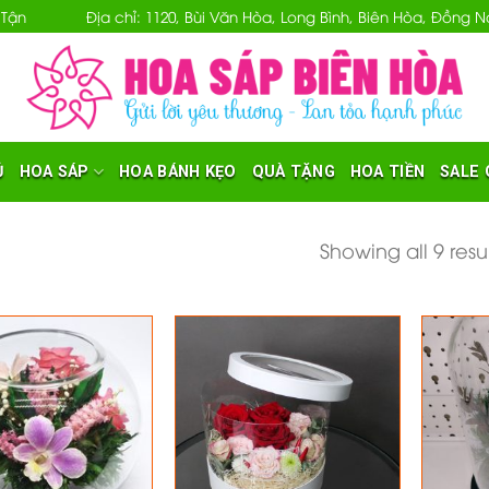
 Tận
Địa chỉ: 1120, Bùi Văn Hòa, Long Bình, Biên Hòa, Đồng
Ủ
HOA SÁP
HOA BÁNH KẸO
QUÀ TẶNG
HOA TIỀN
SALE 
Showing all 9 resu