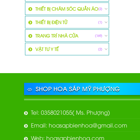
THIẾT BỊ CHĂM SÓC QUẦN ÁO
(2)
THIẾT BỊ ĐIỆN TỬ
(1)
TRANG TRÍ NHÀ CỬA
(169)
VẬT TƯ Y TẾ
(2)
SHOP HOA SÁP MỸ PHƯỢNG
Tel: 0358021055( Ms. Phượng)
Email: hoasapbienhoa@gmail.com
Web: hoasapbienhoa.com