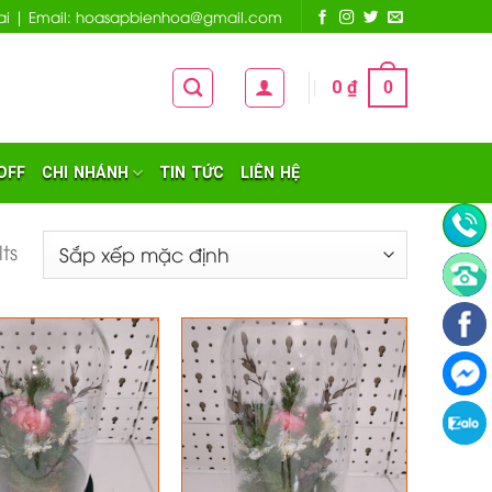
 Nai | Email: hoasapbienhoa@gmail.com
0
₫
0
OFF
CHI NHÁNH
TIN TỨC
LIÊN HỆ
lts