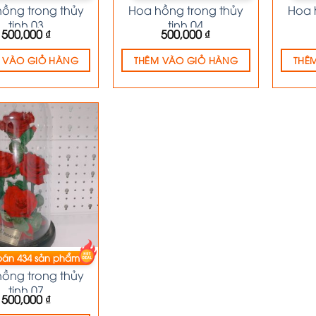
ồng trong thủy
Hoa hồng trong thủy
Hoa 
tinh 03
tinh 04
500,000
₫
500,000
₫
 VÀO GIỎ HÀNG
THÊM VÀO GIỎ HÀNG
THÊ
bán
434
sản phẩm
HOA KHÔ
ồng trong thủy
tinh 07
500,000
₫