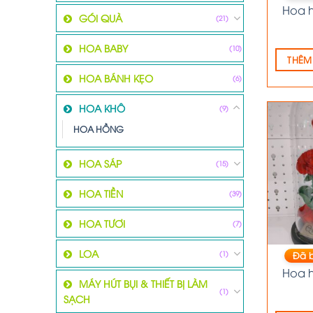
Hoa h
GÓI QUÀ
(21)
HOA BABY
(10)
THÊM
HOA BÁNH KẸO
(6)
HOA KHÔ
(9)
HOA HỒNG
HOA SÁP
(15)
HOA TIỀN
(39)
HOA TƯƠI
(7)
LOA
(1)
Đã 
Hoa h
MÁY HÚT BỤI & THIẾT BỊ LÀM
(1)
SẠCH