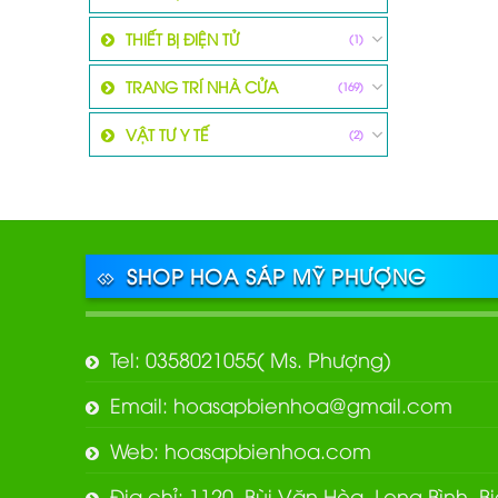
THIẾT BỊ ĐIỆN TỬ
(1)
TRANG TRÍ NHÀ CỬA
(169)
VẬT TƯ Y TẾ
(2)
SHOP HOA SÁP MỸ PHƯỢNG
Tel: 0358021055( Ms. Phượng)
Email: hoasapbienhoa@gmail.com
Web: hoasapbienhoa.com
Địa chỉ: 1120, Bùi Văn Hòa, Long Bình, 