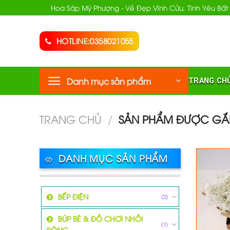
Chuyển
Hoa Sáp Mỹ Phượng - Vẻ Đẹp Vĩnh Cửu, Tình Yêu Bất
đến
nội
HOTLINE:0358021055
dung
Danh mục sản phẩm
TRANG CH
TRANG CHỦ
/
SẢN PHẨM ĐƯỢC GẮN
DANH MỤC SẢN PHẨM
BẾP ĐIỆN
(2)
BÚP BÊ & ĐỒ CHƠI NHỒI
(1)
BÔNG