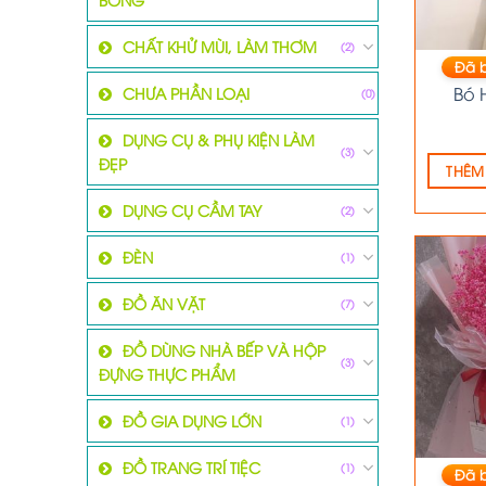
CHẤT KHỬ MÙI, LÀM THƠM
(2)
Đã 
Bó 
CHƯA PHẦN LOẠI
(0)
DỤNG CỤ & PHỤ KIỆN LÀM
(3)
ĐẸP
THÊM
DỤNG CỤ CẦM TAY
(2)
ĐÈN
(1)
ĐỒ ĂN VẶT
(7)
ĐỒ DÙNG NHÀ BẾP VÀ HỘP
(3)
ĐỰNG THỰC PHẨM
ĐỒ GIA DỤNG LỚN
(1)
ĐỒ TRANG TRÍ TIỆC
(1)
Đã 