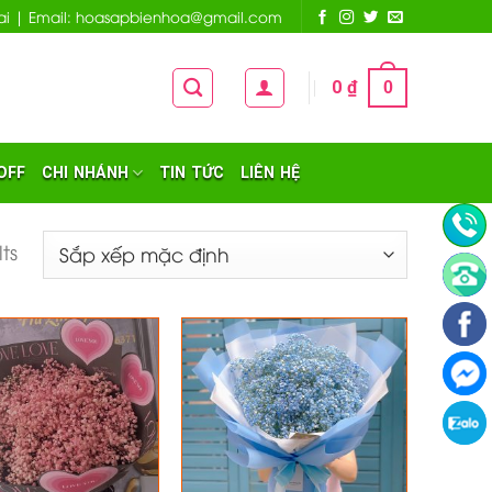
 Nai | Email: hoasapbienhoa@gmail.com
0
₫
0
OFF
CHI NHÁNH
TIN TỨC
LIÊN HỆ
lts