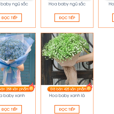
 baby ngũ sắc
Hoa baby ngũ sắc
Ho
ĐỌC TIẾP
ĐỌC TIẾP
bán
258
sản phẩm
Đã bán
425
sản phẩm
HOA BABY
HOA BABY
a baby xanh
Hoa baby xanh lá
ĐỌC TIẾP
ĐỌC TIẾP