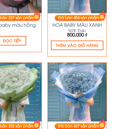
 bán
237
sản phẩm
Đã bán
454
sản phẩm
HOA BABY
HOA BABY
baby màu hồng
HOA BABY MÀU XANH
SIZE ĐẠI
800,000
₫
ĐỌC TIẾP
THÊM VÀO GIỎ HÀNG
 bán
332
sản phẩm
Đã bán
437
sản phẩm
HOA BABY
HOA BABY