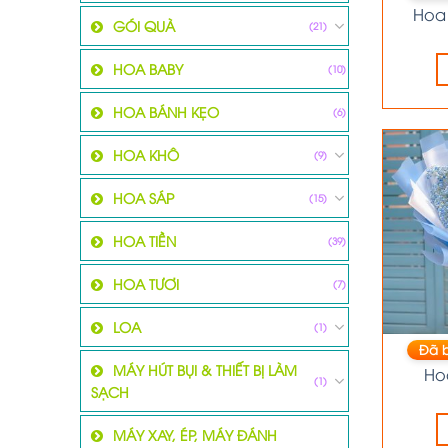
Hoa
GÓI QUÀ
(21)
HOA BABY
(10)
HOA BÁNH KẸO
(6)
HOA KHÔ
(9)
HOA SÁP
(15)
HOA TIỀN
(39)
HOA TƯƠI
(7)
LOA
(1)
Đã 
MÁY HÚT BỤI & THIẾT BỊ LÀM
Ho
(1)
SẠCH
MÁY XAY, ÉP, MÁY ĐÁNH