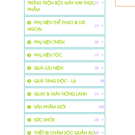
TRỨNG TRỘN BỘT, MÁY XAY THỰC
(1)
PHẨM
PHỤ KIỆN THỂ THAO & DÃ
(1)
NGOẠI
PHỤ KIỆN THÊM
(2)
PHỤ KIỆN TÓC
(1)
QUÀ LƯU NIỆM
(2)
QUÀ TẶNG ĐỘC - LẠ
(0)
QUẠT & MÁY NÓNG LẠNH
(1)
SẢN PHẨM MỚI
(32)
SỨC KHỎE
(3)
THIẾT BỊ CHĂM SÓC QUẦN ÁO
(2)