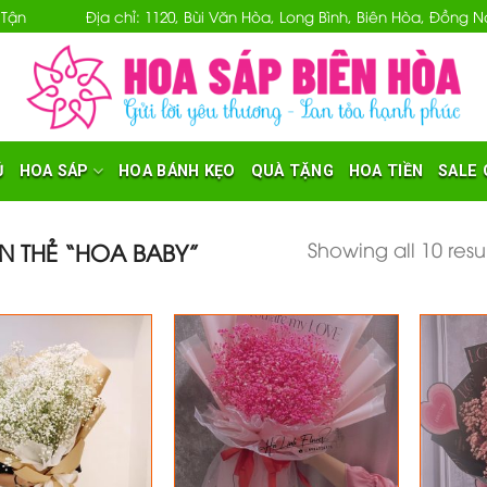
 Tận
Địa chỉ: 1120, Bùi Văn Hòa, Long Bình, Biên Hòa, Đồng
Ủ
HOA SÁP
HOA BÁNH KẸO
QUÀ TẶNG
HOA TIỀN
SALE 
Showing all 10 resu
 THẺ “HOA BABY”