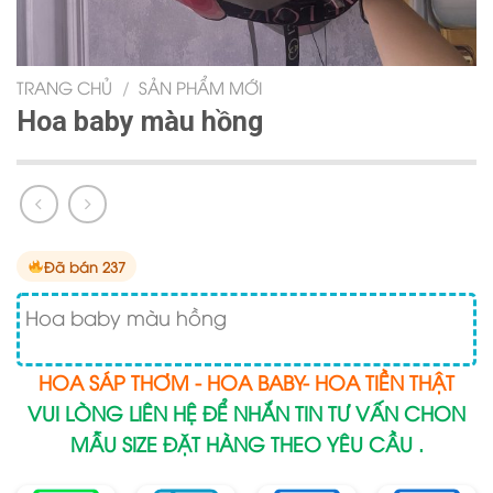
TRANG CHỦ
/
SẢN PHẨM MỚI
Hoa baby màu hồng
Đã bán 237
Hoa baby màu hồng
HOA SÁP THƠM - HOA BABY- HOA TIỀN THẬT
VUI LÒNG LIÊN HỆ ĐỂ NHẮN TIN TƯ VẤN CHON
MẪU SIZE ĐẶT HÀNG THEO YÊU CẦU .