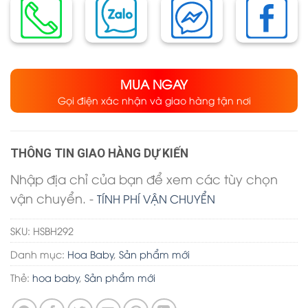
MUA NGAY
Gọi điện xác nhận và giao hàng tận nơi
THÔNG TIN GIAO HÀNG DỰ KIẾN
Nhập địa chỉ của bạn để xem các tùy chọn
vận chuyển. -
TÍNH PHÍ VẬN CHUYỂN
SKU:
HSBH292
Danh mục:
Hoa Baby
,
Sản phẩm mới
Thẻ:
hoa baby
,
Sản phẩm mới