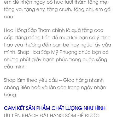
em để nhận ngay bó hoa tươi thắm tặng mẹ,
tặng vợ, tặng eny, tặng crush, tặng chị, em gái
nào
Hoa Hồng Sáp Thơm chính là quà tặng cao
cấp đáng đồng tiền để mua khi bạn có ý định
trao yêu thương đến bạn bè hay ngừoi ấy của
mình. Shop Hoa Sáp Mỹ Phượng chúc bạn có
những phút giây hạnh phúc trong cuộc sống
của mình
Shop làm theo yêu cầu – Giao hàng nhanh
chóng Biên hoà và lân cận trong ngày nhận
hàng.
CAM KẾT SẢN PHẨM CHẤT LƯỢNG NHƯ HÌNH
ƯU TIÊN KHÁCH ĐẶT HÀNG SỚM ĐỂ ĐƯỢC