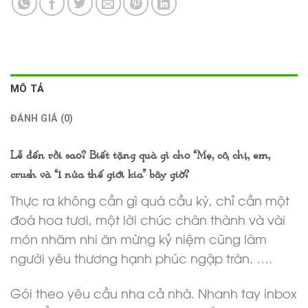
MÔ TẢ
ĐÁNH GIÁ (0)
Lễ đến rồi sao? Biết tặng quà gì cho “Mẹ, cô, chị, em,
crush và “1 nửa thế giới kia” bây giờ?
Thực ra không cần gì quá cầu kỳ, chỉ cần một
đoá hoa tươi, một lời chúc chân thành và vài
món nhăm nhi ăn mừng kỷ niệm cũng làm
người yêu thương hạnh phúc ngập tràn. ….
Gói theo yêu cầu nha cả nhà. Nhanh tay inbox