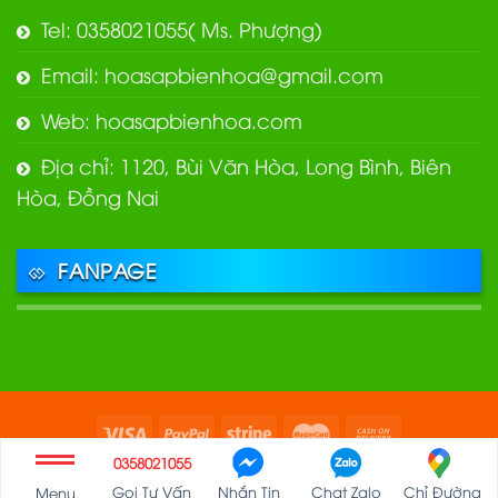
Tel: 0358021055( Ms. Phượng)
Email: hoasapbienhoa@gmail.com
Web: hoasapbienhoa.com
Địa chỉ: 1120, Bùi Văn Hòa, Long Bình, Biên
Hòa, Đồng Nai
FANPAGE
0358021055
Copyright 2026 ©
hoasapbienhoa.com
Gọi Tư Vấn
Nhắn Tin
Chat Zalo
Chỉ Đường
Menu