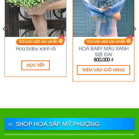
Đã bán
425
sản phẩm
Đã bán
454
sản phẩm
HOA BABY
HOA BABY
Hoa baby xanh lá
HOA BABY MÀU XANH
SIZE ĐẠI
800,000
₫
ĐỌC TIẾP
THÊM VÀO GIỎ HÀNG
SHOP HOA SÁP MỸ PHƯỢNG