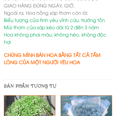
GIAO HÀNG ĐÚNG NGÀY, GIỜ.
Ngoài ra, Hoa hồng sáp thơm còn là:
Biểu tượng của tình yêu vĩnh cữu, trường tồn
Mùi thơm của sáp kéo dài từ 2 đến 3 năm
Hoa không phai màu, không héo, không độc
hại
CHÚNG MÌNH BÁN HOA BẰNG TẤT CẢ TẤM
LÒNG CỦA MỘT NGƯỜI YÊU HOA
SẢN PHẨM TƯƠNG TỰ