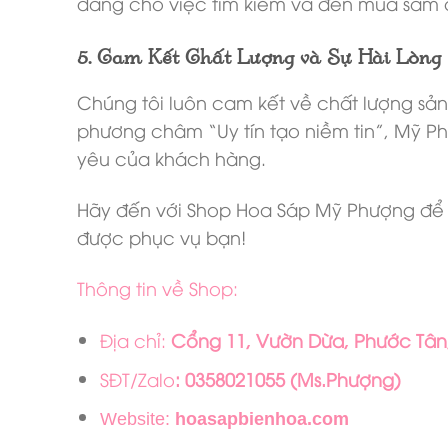
dàng cho việc tìm kiếm và đến mua sắm
5. Cam Kết Chất Lượng và Sự Hài Lòng
Chúng tôi luôn cam kết về chất lượng sả
phương châm “Uy tín tạo niềm tin”, Mỹ Ph
yêu của khách hàng.
Hãy đến với Shop Hoa Sáp Mỹ Phượng để t
được phục vụ bạn!
Thông tin về Shop:
Địa chỉ:
Cổng 11, Vườn Dừa, Phước Tân,
SĐT/Zalo
: 0358021055 (Ms.Phượng)
Website:
hoasapbienhoa.com