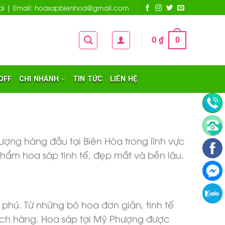
 Nai | Email: hoasapbienhoa@gmail.com
0
₫
0
OFF
CHI NHÁNH
TIN TỨC
LIÊN HỆ
ợng hàng đầu tại Biên Hòa trong lĩnh vực
ẩm hoa sáp tinh tế, đẹp mắt và bền lâu.
hú. Từ những bó hoa đơn giản, tinh tế
ách hàng. Hoa sáp tại Mỹ Phượng được