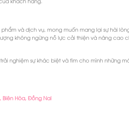
 của khách hàng.
n phẩm và dịch vụ, mong muốn mang lại sự hài lòng
ượng không ngừng nỗ lực cải thiện và nâng cao ch
rải nghiệm sự khác biệt và tìm cho mình những mó
 Biên Hòa, Đồng Nai