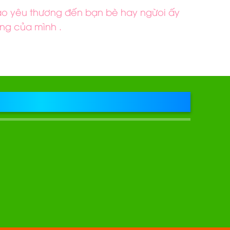
rao yêu thương đến bạn bè hay ngừoi ấy
ng của mình .