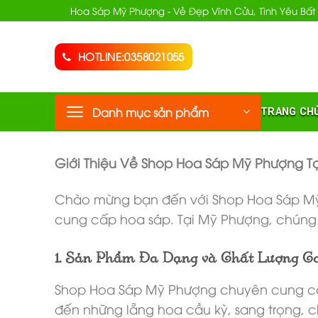
Chuyển
Hoa Sáp Mỹ Phượng - Vẻ Đẹp Vĩnh Cửu, Tình Yêu Bất
đến
nội
HOTLINE:0358021055
dung
Danh mục sản phẩm
TRANG CH
Giới Thiệu Về Shop Hoa Sáp Mỹ Phượng Tạ
Chào mừng bạn đến với Shop Hoa Sáp Mỹ Ph
cung cấp hoa sáp. Tại Mỹ Phượng, chúng 
1. Sản Phẩm Đa Dạng và Chất Lượng C
Shop Hoa Sáp Mỹ Phượng chuyên cung cấp 
đến những lẵng hoa cầu kỳ, sang trọng, 