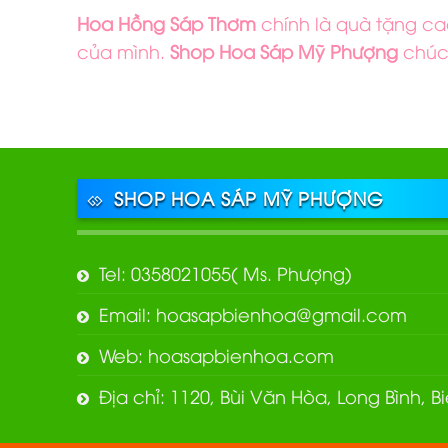
Hoa Hồng Sáp Thơm
chính là quà tặng ca
của mình.
Shop Hoa Sáp Mỹ Phượng
chúc 
SHOP HOA SÁP MỸ PHƯỢNG
Tel: 0358021055( Ms. Phượng)
Email: hoasapbienhoa@gmail.com
Web: hoasapbienhoa.com
Địa chỉ: 1120, Bùi Văn Hòa, Long Bình, 