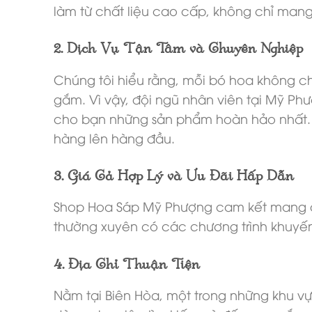
làm từ chất liệu cao cấp, không chỉ mang
2. Dịch Vụ Tận Tâm và Chuyên Nghiệp
Chúng tôi hiểu rằng, mỗi bó hoa không c
gắm. Vì vậy, đội ngũ nhân viên tại Mỹ Ph
cho bạn những sản phẩm hoàn hảo nhất. Từ 
hàng lên hàng đầu.
3. Giá Cả Hợp Lý và Ưu Đãi Hấp Dẫn
Shop Hoa Sáp Mỹ Phượng cam kết mang đế
thường xuyên có các chương trình khuyến 
4. Địa Chỉ Thuận Tiện
Nằm tại Biên Hòa, một trong những khu vự