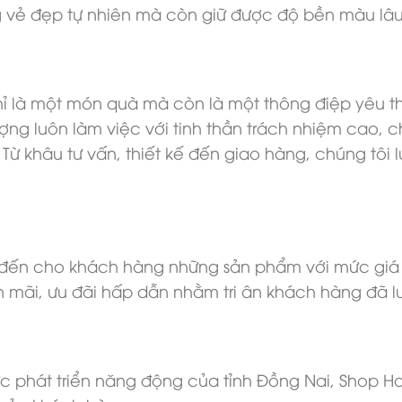
 vẻ đẹp tự nhiên mà còn giữ được độ bền màu lâu 
hỉ là một món quà mà còn là một thông điệp yêu 
ượng luôn làm việc với tinh thần trách nhiệm cao,
khâu tư vấn, thiết kế đến giao hàng, chúng tôi lu
n cho khách hàng những sản phẩm với mức giá hợ
mãi, ưu đãi hấp dẫn nhằm tri ân khách hàng đã lu
c phát triển năng động của tỉnh Đồng Nai, Shop Hoa