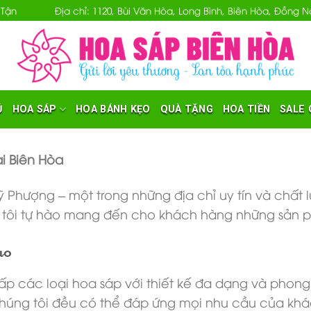
 Tận
Địa chỉ: 1120, Bùi Văn Hòa, Long Bình, Biên Hòa, Đồng
Ủ
HOA SÁP
HOA BÁNH KẸO
QUÀ TẶNG
HOA TIỀN
SALE 
i Biên Hòa
ượng – một trong những địa chỉ uy tín và chất lư
tôi tự hào mang đến cho khách hàng những sản ph
ao
các loại hoa sáp với thiết kế đa dạng và phong p
chúng tôi đều có thể đáp ứng mọi nhu cầu của kh