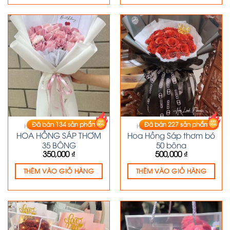
Đã bán
134
sản phẩm
Đã bán
227
sản phẩm
HOA HỒNG SÁP THƠM
HOA HỒNG SÁP THƠM
HOA HỒNG SÁP THƠM
Hoa Hồng Sáp thơm bó
35 BÔNG
50 bông
350,000
₫
500,000
₫
THÊM VÀO GIỎ HÀNG
THÊM VÀO GIỎ HÀNG