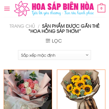
Chuyển
0
đến
nội
dung
TRANG CHỦ
/
SẢN PHẨM ĐƯỢC GẮN THẺ
“HOA HỒNG SÁP THƠM”
LỌC