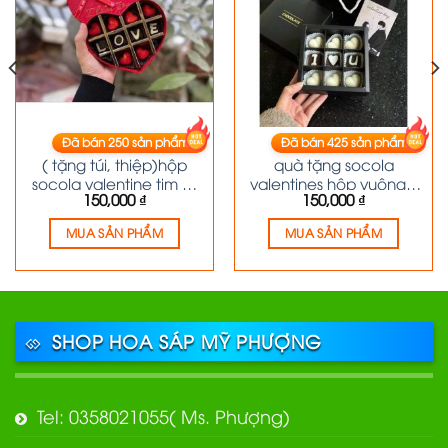
Đã bán
250
sản phẩm
Đã bán
425
sản phẩm
SÔ CÔ LA
SÔ CÔ LA
( tặng túi, thiệp)hộp
quà tặng socola
socola valentine tim 10
valentines hộp vuông 9
150,000
₫
150,000
₫
viên
viên
MUA SẢN PHẨM
MUA SẢN PHẨM
SHOP HOA SÁP MỸ PHƯỢNG
Tel: 0358021055( Ms. Phượng)