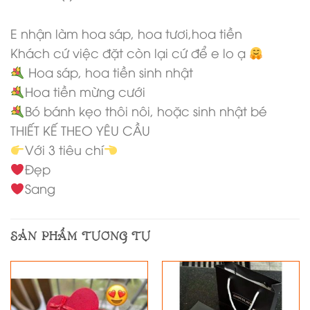
E nhận làm hoa sáp, hoa tươi,hoa tiền
Khách cứ việc đặt còn lại cứ để e lo ạ
Hoa sáp, hoa tiền sinh nhật
Hoa tiền mừng cưới
Bó bánh kẹo thôi nôi, hoặc sinh nhật bé
THIẾT KẾ THEO YÊU CẦU
Với 3 tiêu chí
Đẹp
Sang
SẢN PHẨM TƯƠNG TỰ