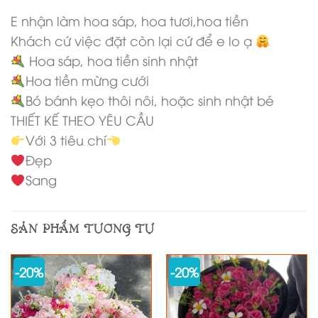
E nhận làm hoa sáp, hoa tươi,hoa tiền
Khách cứ việc đặt còn lại cứ để e lo ạ
Hoa sáp, hoa tiền sinh nhật
Hoa tiền mừng cưới
Bó bánh kẹo thôi nôi, hoặc sinh nhật bé
THIẾT KẾ THEO YÊU CẦU
Với 3 tiêu chí
Đẹp
Sang
SẢN PHẨM TƯƠNG TỰ
-20%
-20%