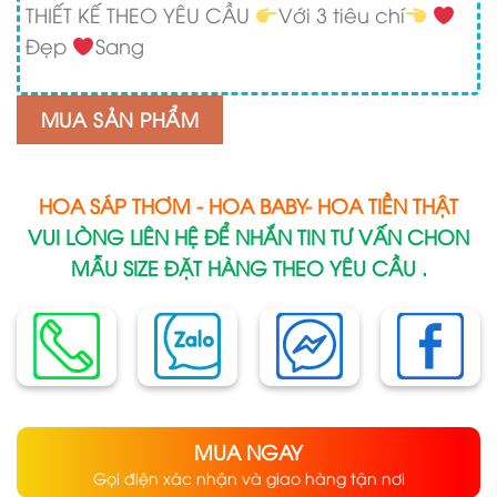
THIẾT KẾ THEO YÊU CẦU
Với 3 tiêu chí
Đẹp
Sang
MUA SẢN PHẨM
HOA SÁP THƠM - HOA BABY- HOA TIỀN THẬT
VUI LÒNG LIÊN HỆ ĐỂ NHẮN TIN TƯ VẤN CHON
MẪU SIZE ĐẶT HÀNG THEO YÊU CẦU .
MUA NGAY
Gọi điện xác nhận và giao hàng tận nơi