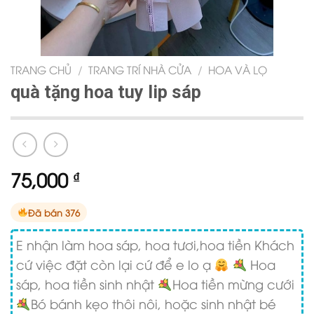
TRANG CHỦ
/
TRANG TRÍ NHÀ CỬA
/
HOA VÀ LỌ
quà tặng hoa tuy lip sáp
75,000
₫
Đã bán 376
E nhận làm hoa sáp, hoa tươi,hoa tiền Khách
cứ việc đặt còn lại cứ để e lo ạ
Hoa
sáp, hoa tiền sinh nhật
Hoa tiền mừng cưới
Bó bánh kẹo thôi nôi, hoặc sinh nhật bé