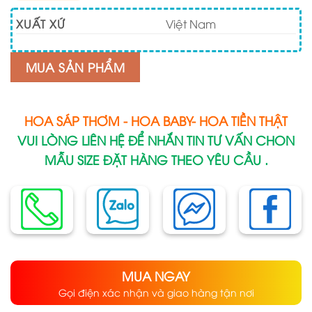
XUẤT XỨ
Việt Nam
MUA SẢN PHẨM
HOA SÁP THƠM - HOA BABY- HOA TIỀN THẬT
VUI LÒNG LIÊN HỆ ĐỂ NHẮN TIN TƯ VẤN CHON
MẪU SIZE ĐẶT HÀNG THEO YÊU CẦU .
MUA NGAY
Gọi điện xác nhận và giao hàng tận nơi