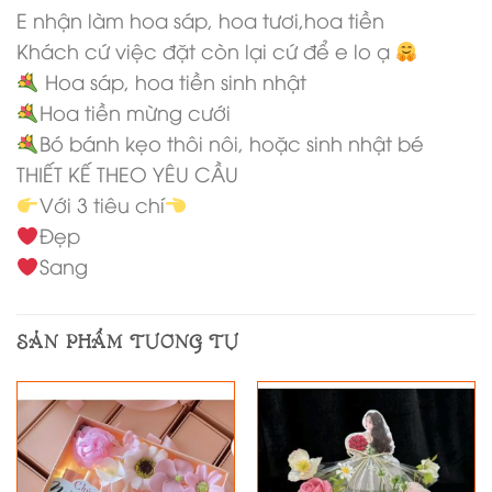
E nhận làm hoa sáp, hoa tươi,hoa tiền
Khách cứ việc đặt còn lại cứ để e lo ạ
Hoa sáp, hoa tiền sinh nhật
Hoa tiền mừng cưới
Bó bánh kẹo thôi nôi, hoặc sinh nhật bé
THIẾT KẾ THEO YÊU CẦU
Với 3 tiêu chí
Đẹp
Sang
SẢN PHẨM TƯƠNG TỰ