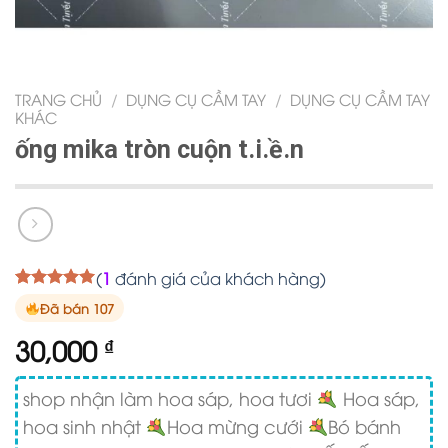
TRANG CHỦ
/
DỤNG CỤ CẦM TAY
/
DỤNG CỤ CẦM TAY
KHÁC
ống mika tròn cuộn t.i.ề.n
(
1
đánh giá của khách hàng)
5.00
1
trên 5
Đã bán 107
dựa trên
đánh giá
30,000
₫
shop nhận làm hoa sáp, hoa tươi
Hoa sáp,
hoa sinh nhật
Hoa mừng cưới
Bó bánh