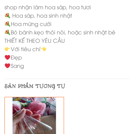
shop nhận làm hoa sáp, hoa tươi
Hoa sáp, hoa sinh nhật
Hoa mừng cưới
Bó bánh kẹo thôi nôi, hoặc sinh nhật bé
THIẾT KẾ THEO YÊU CẦU
Với tiêu chí
Đẹp
Sang
SẢN PHẨM TƯƠNG TỰ