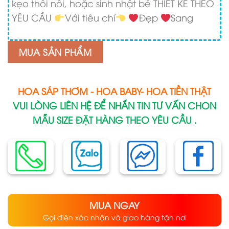
kẹo thôi nôi, hoặc sinh nhật bé THIẾT KẾ THEO
YÊU CẦU
Với tiêu chí
Đẹp
Sang
MUA SẢN PHẨM
HOA SÁP THƠM - HOA BABY- HOA TIỀN THẬT
VUI LÒNG LIÊN HỆ ĐỂ NHẮN TIN TƯ VẤN CHON
MẪU SIZE ĐẶT HÀNG THEO YÊU CẦU .
MUA NGAY
Gọi điện xác nhận và giao hàng tận nơi