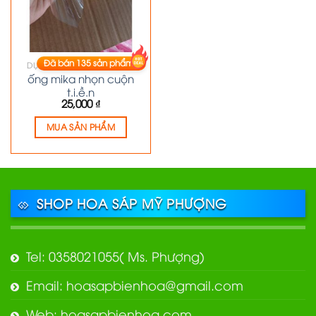
Đã bán
135
sản phẩm
DỤNG CỤ CẦM TAY KHÁC
ống mika nhọn cuộn
t.i.ề.n
25,000
₫
MUA SẢN PHẨM
SHOP HOA SÁP MỸ PHƯỢNG
Tel: 0358021055( Ms. Phượng)
Email: hoasapbienhoa@gmail.com
Web: hoasapbienhoa.com