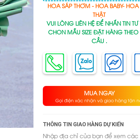
HOA SÁP THƠM - HOA BABY- HOA 
THẬT
VUI LÒNG LIÊN HỆ ĐỂ NHẮN TIN TƯ
CHON MẪU SIZE ĐẶT HÀNG THEO
CẦU .
MUA NGAY
Gọi điện xác nhận và giao hàng tận n
THÔNG TIN GIAO HÀNG DỰ KIẾN
Nhập địa chỉ của bạn để xem các 