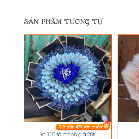
SẢN PHẨM TƯƠNG TỰ
phẩm
Đã bán
479
sản phẩm
HOA TIỀN
 theo
Bó 100 tờ mệnh giá 20K