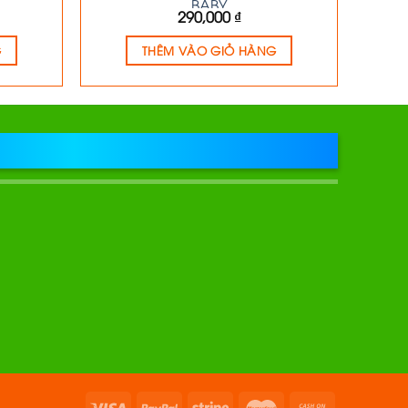
BABY
290,000
₫
G
THÊM VÀO GIỎ HÀNG