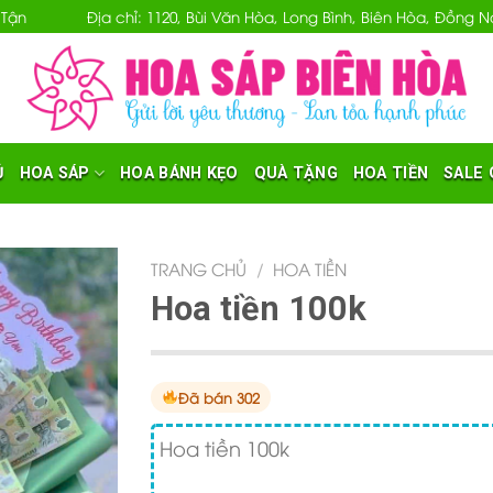
 Tận
Địa chỉ: 1120, Bùi Văn Hòa, Long Bình, Biên Hòa, Đồng
Ủ
HOA SÁP
HOA BÁNH KẸO
QUÀ TẶNG
HOA TIỀN
SALE 
TRANG CHỦ
/
HOA TIỀN
Hoa tiền 100k
Đã bán 302
Hoa tiền 100k