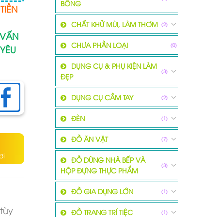
BÔNG
TIỀN
CHẤT KHỬ MÙI, LÀM THƠM
(2)
 VẤN
CHƯA PHẦN LOẠI
(0)
 YÊU
DỤNG CỤ & PHỤ KIỆN LÀM
(3)
ĐẸP
DỤNG CỤ CẦM TAY
(2)
ĐÈN
(1)
ĐỒ ĂN VẶT
(7)
ơi
ĐỒ DÙNG NHÀ BẾP VÀ
(3)
HỘP ĐỰNG THỰC PHẨM
ĐỒ GIA DỤNG LỚN
(1)
tùy
ĐỒ TRANG TRÍ TIỆC
(1)