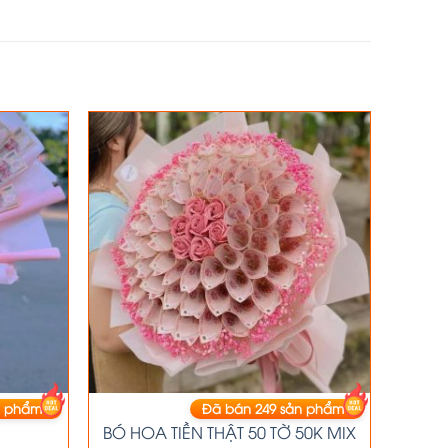
 phẩm
Đã bán
249
sản phẩm
HOA TIỀN
BÓ HOA TIỀN THẬT 50 TỜ 50K MIX