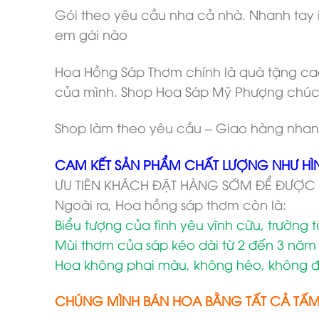
Gói theo yêu cầu nha cả nhà. Nhanh tay i
em gái nào
Hoa Hồng Sáp Thơm chính là quà tặng cao
của mình. Shop Hoa Sáp Mỹ Phượng chúc
Shop làm theo yêu cầu – Giao hàng nhan
CAM KẾT SẢN PHẨM CHẤT LƯỢNG NHƯ HÌ
ƯU TIÊN KHÁCH ĐẶT HÀNG SỚM ĐỂ ĐƯỢC
Ngoài ra, Hoa hồng sáp thơm còn là:
Biểu tượng của tình yêu vĩnh cữu, trường 
Mùi thơm của sáp kéo dài từ 2 đến 3 năm
Hoa không phai màu, không héo, không đ
CHÚNG MÌNH BÁN HOA BẰNG TẤT CẢ TẤ