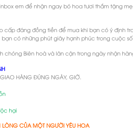
nbox em để nhận ngay bó hoa tươi thắm tặng mẹ, t
 cấp đáng đồng tiền để mua khi bạn có ý định tr
 bạn có những phút giây hạnh phúc trong cuộc s
h chóng Biên hoà và lân cận trong ngày nhận hàn
NH
 GIAO HÀNG ĐÚNG NGÀY, GIỜ.
tồn
ộc hại
M LÒNG CỦA MỘT NGƯỜI YÊU HOA