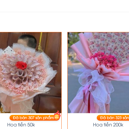
Đã bán
307
sản phẩm
Đã bán
323
sản
HOA TIỀN
HOA TIỀN
Hoa tiền 50k
Hoa tiền 200k