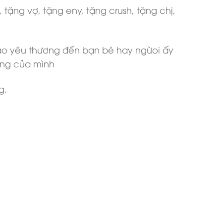
ặng vợ, tặng eny, tặng crush, tặng chị,
ao yêu thương đến bạn bè hay ngừoi ấy
ống của mình
g.