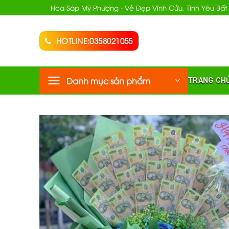
Chuyển
Hoa Sáp Mỹ Phượng - Vẻ Đẹp Vĩnh Cửu, Tình Yêu Bất
đến
nội
HOTLINE:0358021055
dung
Danh mục sản phẩm
TRANG CH