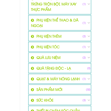
TRỨNG TRỘN BỘT, MÁY XAY
(1)
THỰC PHẨM
PHỤ KIỆN THỂ THAO & DÃ
(1)
NGOẠI
PHỤ KIỆN THÊM
(2)
PHỤ KIỆN TÓC
(1)
QUÀ LƯU NIỆM
(2)
QUÀ TẶNG ĐỘC - LẠ
(0)
QUẠT & MÁY NÓNG LẠNH
(1)
SẢN PHẨM MỚI
(32)
SỨC KHỎE
(3)
THIẾT BỊ CHĂM SÓC QUẦN