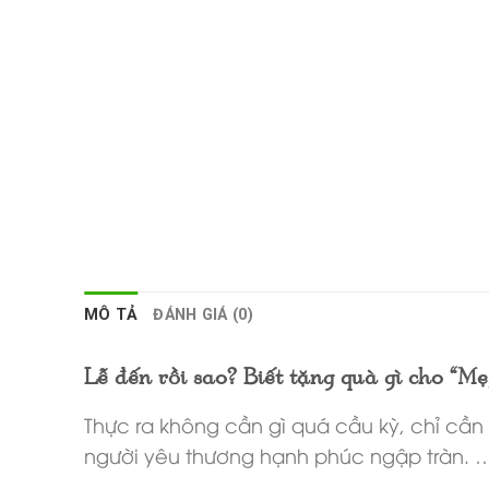
MÔ TẢ
ĐÁNH GIÁ (0)
Lễ đến rồi sao? Biết tặng quà gì cho “Mẹ, 
Thực ra không cần gì quá cầu kỳ, chỉ cầ
người yêu thương hạnh phúc ngập tràn. 