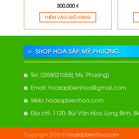
300,000
₫
THÊM VÀO GIỎ HÀNG
SHOP HOA SÁP MỸ PHƯỢNG
Tel: 0358021055( Ms. Phượng)
Email: hoasapbienhoa@gmail.com
Web: hoasapbienhoa.com
Địa chỉ: 1120, Bùi Văn Hòa, Long Bình, 
Copyright 2026 ©
hoasapbienhoa.com