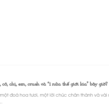
cô, chị, em, crush và “1 nửa thế giới kia” bây giờ?
n một đoá hoa tươi, một lời chúc chân thành và v
….