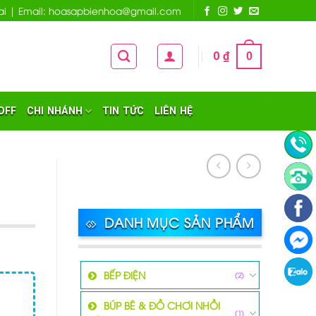
 Nai | Email: hoasapbienhoa@gmail.com
0
₫
0
OFF
CHI NHÁNH
TIN TỨC
LIÊN HỆ
DANH MỤC SẢN PHẨM
BẾP ĐIỆN
(2)
BÚP BÊ & ĐỒ CHƠI NHỒI
(1)