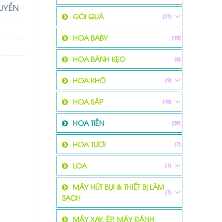
HUYỂN
GÓI QUÀ
(21)
HOA BABY
(10)
HOA BÁNH KẸO
(6)
HOA KHÔ
(9)
HOA SÁP
(15)
HOA TIỀN
(39)
HOA TƯƠI
(7)
LOA
(1)
MÁY HÚT BỤI & THIẾT BỊ LÀM
(1)
SẠCH
MÁY XAY, ÉP, MÁY ĐÁNH