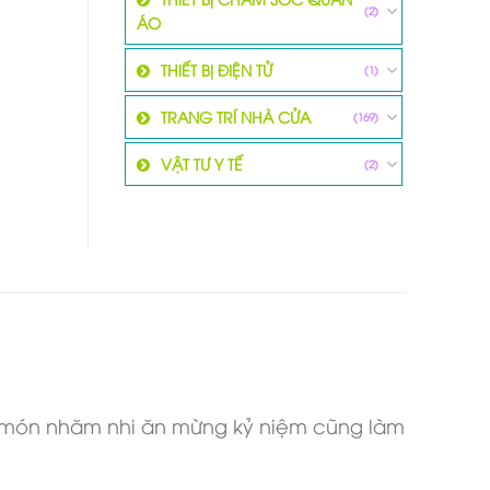
(2)
ÁO
THIẾT BỊ ĐIỆN TỬ
(1)
TRANG TRÍ NHÀ CỬA
(169)
VẬT TƯ Y TẾ
(2)
ài món nhăm nhi ăn mừng kỷ niệm cũng làm