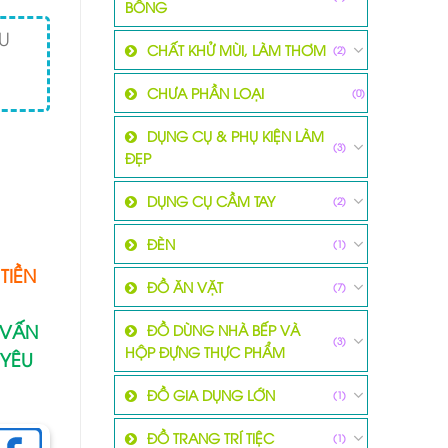
BÔNG
U
CHẤT KHỬ MÙI, LÀM THƠM
(2)
CHƯA PHẦN LOẠI
(0)
DỤNG CỤ & PHỤ KIỆN LÀM
(3)
ĐẸP
DỤNG CỤ CẦM TAY
(2)
ĐÈN
(1)
TIỀN
ĐỒ ĂN VẶT
(7)
 VẤN
ĐỒ DÙNG NHÀ BẾP VÀ
(3)
HỘP ĐỰNG THỰC PHẨM
 YÊU
ĐỒ GIA DỤNG LỚN
(1)
ĐỒ TRANG TRÍ TIỆC
(1)