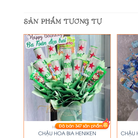
SẢN PHẨM TƯƠNG TỰ
phẩm
Đã bán
347
sản phẩm
HOA BÁNH KẸO
 VÀNG
CHẬU HOA BIA HENIKEN
CHẬU 