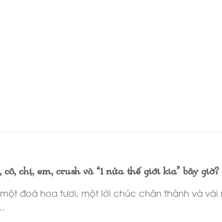
cô, chị, em, crush và “1 nửa thế giới kia” bây giờ?
n một đoá hoa tươi, một lời chúc chân thành và v
….