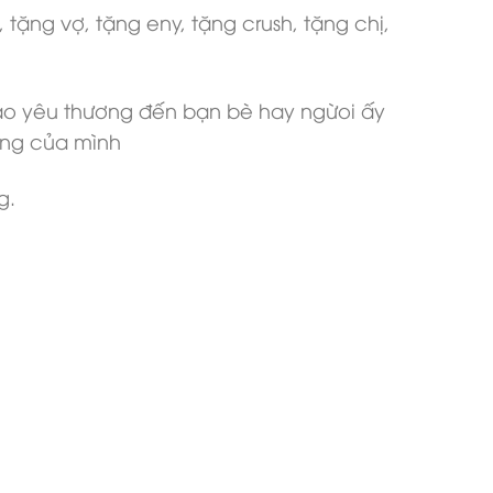
ặng vợ, tặng eny, tặng crush, tặng chị,
ao yêu thương đến bạn bè hay ngừoi ấy
ống của mình
g.