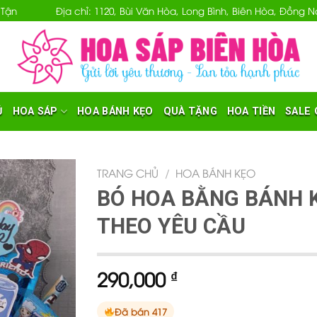
 Tận
Địa chỉ: 1120, Bùi Văn Hòa, Long Bình, Biên Hòa, Đồng
Ủ
HOA SÁP
HOA BÁNH KẸO
QUÀ TẶNG
HOA TIỀN
SALE 
TRANG CHỦ
/
HOA BÁNH KẸO
BÓ HOA BẰNG BÁNH 
THEO YÊU CẦU
290,000
₫
Đã bán 417