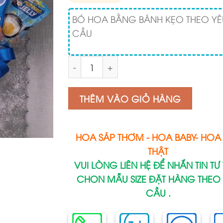
BÓ HOA BẰNG BÁNH KẸO THEO YÊ
CẦU
Số lượng
THÊM VÀO GIỎ HÀNG
HOA SÁP THƠM - HOA BABY- HOA 
THẬT
VUI LÒNG LIÊN HỆ ĐỂ NHẮN TIN TƯ
CHON MẪU SIZE ĐẶT HÀNG THEO
CẦU .