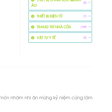
(2)
ÁO
THIẾT BỊ ĐIỆN TỬ
(1)
TRANG TRÍ NHÀ CỬA
(169)
VẬT TƯ Y TẾ
(2)
ài món nhăm nhi ăn mừng kỷ niệm cũng làm