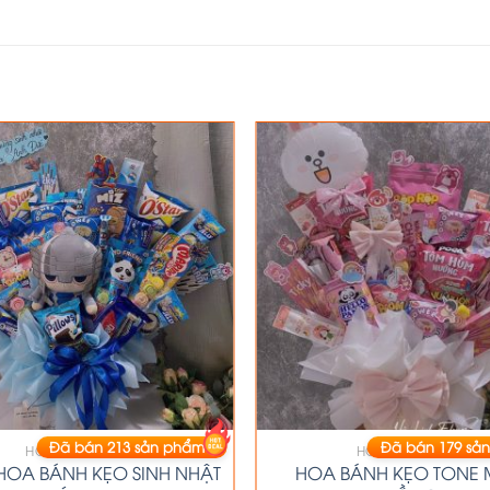
Đã bán
213
sản phẩm
Đã bán
179
sản
HOA BÁNH KẸO
HOA BÁNH KẸO
HOA BÁNH KẸO SINH NHẬT
HOA BÁNH KẸO TONE