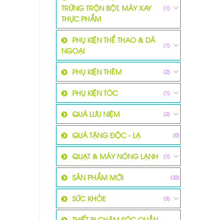
TRỨNG TRỘN BỘT, MÁY XAY
(1)
THỰC PHẨM
PHỤ KIỆN THỂ THAO & DÃ
(1)
NGOẠI
PHỤ KIỆN THÊM
(2)
PHỤ KIỆN TÓC
(1)
QUÀ LƯU NIỆM
(2)
QUÀ TẶNG ĐỘC - LẠ
(0)
QUẠT & MÁY NÓNG LẠNH
(1)
SẢN PHẨM MỚI
(32)
SỨC KHỎE
(3)
THIẾT BỊ CHĂM SÓC QUẦN