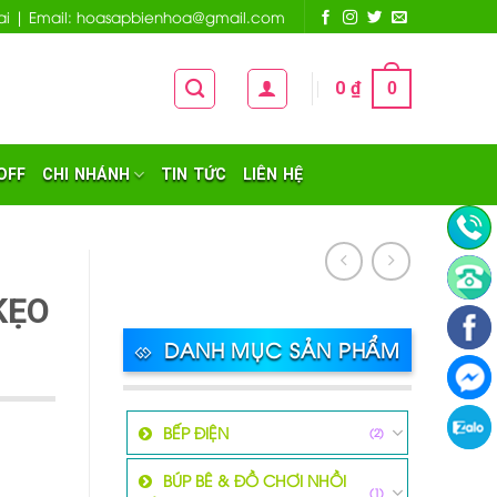
 Nai | Email: hoasapbienhoa@gmail.com
0
₫
0
OFF
CHI NHÁNH
TIN TỨC
LIÊN HỆ
KẸO
DANH MỤC SẢN PHẨM
BẾP ĐIỆN
(2)
BÚP BÊ & ĐỒ CHƠI NHỒI
(1)