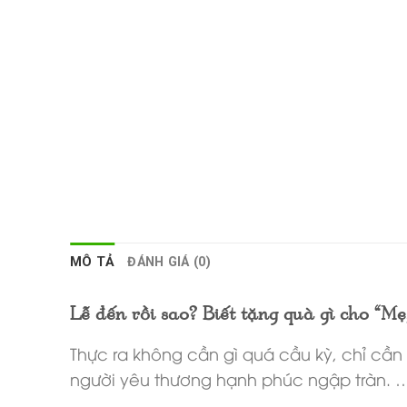
MÔ TẢ
ĐÁNH GIÁ (0)
Lễ đến rồi sao? Biết tặng quà gì cho “Mẹ, 
Thực ra không cần gì quá cầu kỳ, chỉ cầ
người yêu thương hạnh phúc ngập tràn. 