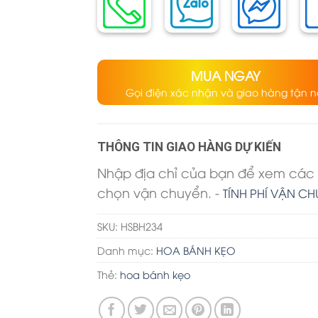
MUA NGAY
Gọi điện xác nhận và giao hàng tận n
THÔNG TIN GIAO HÀNG DỰ KIẾN
Nhập địa chỉ của bạn để xem các 
chọn vận chuyển. -
TÍNH PHÍ VẬN C
SKU:
HSBH234
Danh mục:
HOA BÁNH KẸO
Thẻ:
hoa bánh kẹo