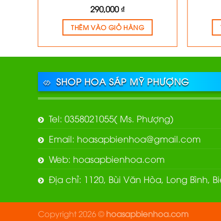
290,000
₫
THÊM VÀO GIỎ HÀNG
SHOP HOA SÁP MỸ PHƯỢNG
Tel: 0358021055( Ms. Phượng)
Email: hoasapbienhoa@gmail.com
Web: hoasapbienhoa.com
Địa chỉ: 1120, Bùi Văn Hòa, Long Bình, 
Copyright 2026 ©
hoasapbienhoa.com