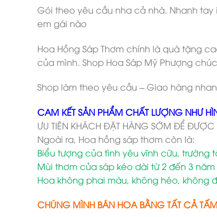
Gói theo yêu cầu nha cả nhà. Nhanh tay i
em gái nào
Hoa Hồng Sáp Thơm chính là quà tặng cao
của mình. Shop Hoa Sáp Mỹ Phượng chúc
Shop làm theo yêu cầu – Giao hàng nhan
CAM KẾT SẢN PHẨM CHẤT LƯỢNG NHƯ HÌ
ƯU TIÊN KHÁCH ĐẶT HÀNG SỚM ĐỂ ĐƯỢC
Ngoài ra, Hoa hồng sáp thơm còn là:
Biểu tượng của tình yêu vĩnh cữu, trường 
Mùi thơm của sáp kéo dài từ 2 đến 3 năm
Hoa không phai màu, không héo, không đ
CHÚNG MÌNH BÁN HOA BẰNG TẤT CẢ TẤ