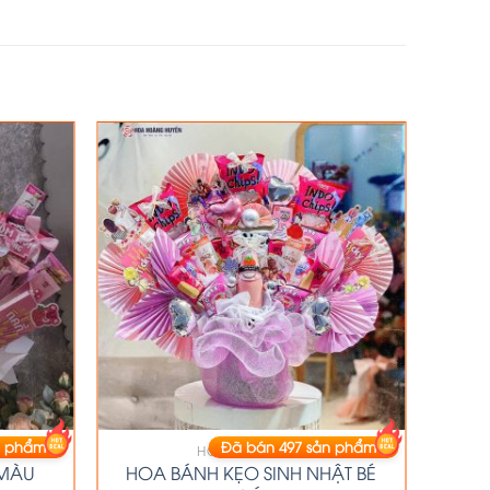
 phẩm
Đã bán
497
sản phẩm
HOA BÁNH KẸO
 MÀU
HOA BÁNH KẸO SINH NHẬT BÉ