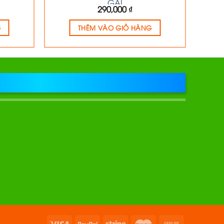
GÁI
290,000
₫
G
THÊM VÀO GIỎ HÀNG