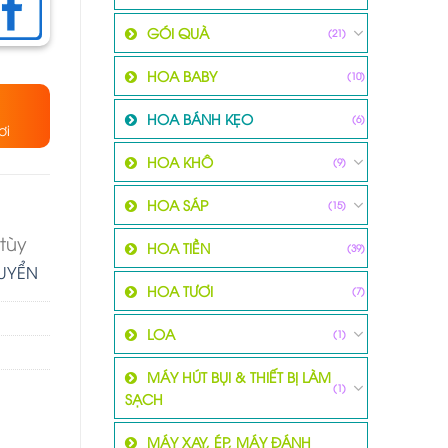
GÓI QUÀ
(21)
HOA BABY
(10)
HOA BÁNH KẸO
(6)
ơi
HOA KHÔ
(9)
HOA SÁP
(15)
tùy
HOA TIỀN
(39)
HUYỂN
HOA TƯƠI
(7)
LOA
(1)
MÁY HÚT BỤI & THIẾT BỊ LÀM
(1)
SẠCH
MÁY XAY, ÉP, MÁY ĐÁNH