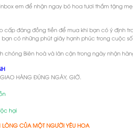
nbox em để nhận ngay bó hoa tươi thắm tặng mẹ, t
 cấp đáng đồng tiền để mua khi bạn có ý định tr
 bạn có những phút giây hạnh phúc trong cuộc s
h chóng Biên hoà và lân cận trong ngày nhận hàn
NH
 GIAO HÀNG ĐÚNG NGÀY, GIỜ.
tồn
ộc hại
M LÒNG CỦA MỘT NGƯỜI YÊU HOA