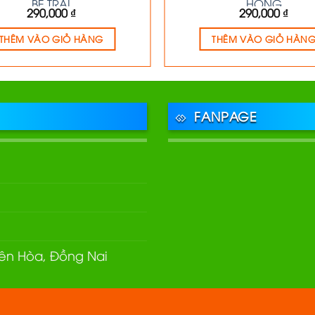
BÉ TRAI
HỒNG
290,000
₫
290,000
₫
THÊM VÀO GIỎ HÀNG
THÊM VÀO GIỎ HÀN
FANPAGE
Biên Hòa, Đồng Nai