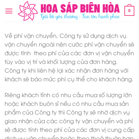
Chuyển
0
đến
nội
dung
Về phí vận chuyển, Công ty sử dụng dịch vụ
vận chuyển ngoài nên cước phí vận chuyển sẽ
được tính theo phí của các đơn vị vận chuyển
tùy vào vị trí và khối lượng của đơn hàng.
Công ty khi liên hệ lại xác nhận đơn hàng với
khách sẽ báo mức phí cụ thể cho khách hàng.
Riêng khách tỉnh có nhu cầu mua số lượng lớn
hoặc khách buôn sỉ nếu có nhu cầu mua sản
phẩm của Công ty thì Công ty sẽ nhờ dịch vụ
giao nhận của các công ty vận chuyển và phí
sẽ được tính theo phí của các đơn vị cung cấp
dịch vụ vận chuyển hoặc theo thoả thuận hợp