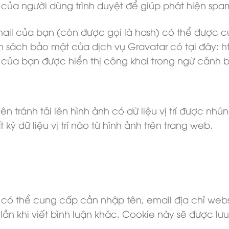
t của người dùng trình duyệt để giúp phát hiện spa
mail của bạn (còn được gọi là hash) có thể được 
sách bảo mật của dịch vụ Gravatar có tại đây: ht
 của bạn được hiển thị công khai trong ngữ cảnh b
n tránh tải lên hình ảnh có dữ liệu vị trí được nh
kỳ dữ liệu vị trí nào từ hình ảnh trên trang web.
n có thể cung cấp cần nhập tên, email địa chỉ web
ần khi viết bình luận khác. Cookie này sẽ được lư