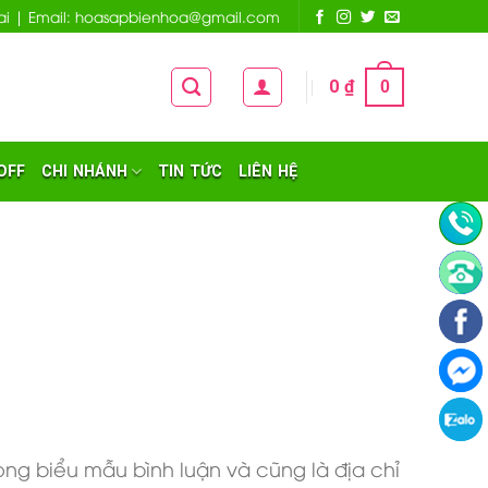
 Nai | Email: hoasapbienhoa@gmail.com
0
₫
0
OFF
CHI NHÁNH
TIN TỨC
LIÊN HỆ
trong biểu mẫu bình luận và cũng là địa chỉ