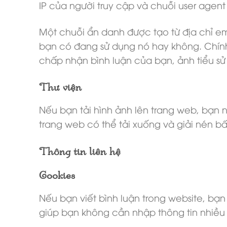
IP của người truy cập và chuỗi user agen
Một chuỗi ẩn danh được tạo từ địa chỉ e
bạn có đang sử dụng nó hay không. Chính 
chấp nhận bình luận của bạn, ảnh tiểu sử
Thư viện
Nếu bạn tải hình ảnh lên trang web, bạn nê
trang web có thể tải xuống và giải nén bất 
Thông tin liên hệ
Cookies
Nếu bạn viết bình luận trong website, bạ
giúp bạn không cần nhập thông tin nhiều l