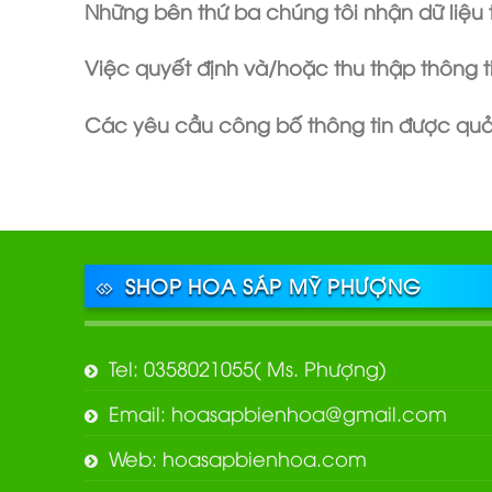
Những bên thứ ba chúng tôi nhận dữ liệu 
Việc quyết định và/hoặc thu thập thông t
Các yêu cầu công bố thông tin được quả
SHOP HOA SÁP MỸ PHƯỢNG
Tel: 0358021055( Ms. Phượng)
Email: hoasapbienhoa@gmail.com
Web: hoasapbienhoa.com