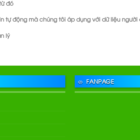
từ đó
in tự động mà chúng tôi áp dụng với dữ liệu người
n lý
FANPAGE