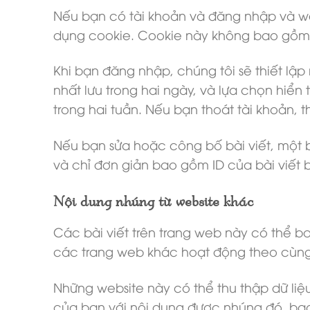
Nếu bạn có tài khoản và đăng nhập và web
dụng cookie. Cookie này không bao gồm t
Khi bạn đăng nhập, chúng tôi sẽ thiết lập
nhất lưu trong hai ngày, và lựa chọn hiển
trong hai tuần. Nếu bạn thoát tài khoản, 
Nếu bạn sửa hoặc công bố bài viết, một b
và chỉ đơn giản bao gồm ID của bài viết 
Nội dung nhúng từ website khác
Các bài viết trên trang web này có thể ba
các trang web khác hoạt động theo cùng 
Những website này có thể thu thập dữ liệ
của bạn với nội dung được nhúng đó, ba