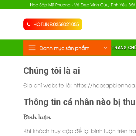
Chuyển
Hoa Sáp Mỹ Phượng - Vẻ Đẹp Vĩnh Cửu, Tình Yêu Bất
đến
nội
HOTLINE:0358021055
dung
Danh mục sản phẩm
TRANG CH
Chúng tôi là ai
Địa chỉ website là: https://hoasapbienho
Thông tin cá nhân nào bị thu
Bình luận
Khi khách truy cập để lại bình luận trên t