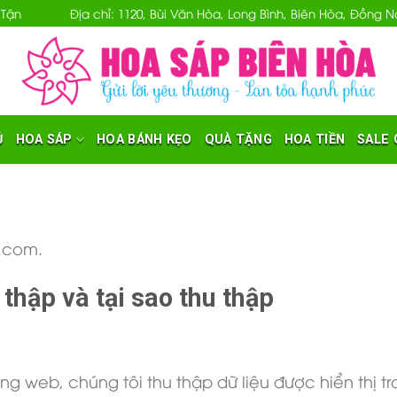
 Tận
Địa chỉ: 1120, Bùi Văn Hòa, Long Bình, Biên Hòa, Đồng
Ủ
HOA SÁP
HOA BÁNH KẸO
QUÀ TẶNG
HOA TIỀN
SALE 
a.com.
 thập và tại sao thu thập
rang web, chúng tôi thu thập dữ liệu được hiển thị 