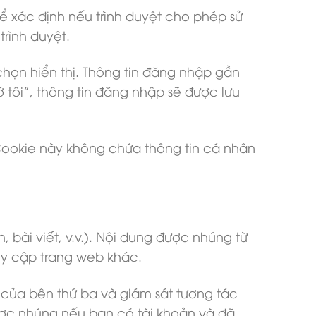
ể xác định nếu trình duyệt cho phép sử
rình duyệt.
chọn hiển thị. Thông tin đăng nhập gần
 tôi”, thông tin đăng nhập sẽ được lưu
 Cookie này không chứa thông tin cá nhân
 bài viết, v.v.). Nội dung được nhúng từ
uy cập trang web khác.
i của bên thứ ba và giám sát tương tác
ợc nhúng nếu bạn có tài khoản và đã