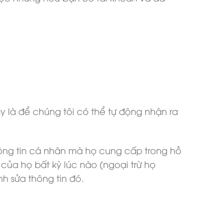
này là để chúng tôi có thể tự động nhận ra
thông tin cá nhân mà họ cung cấp trong hồ
của họ bất kỳ lúc nào (ngoại trừ họ
h sửa thông tin đó.