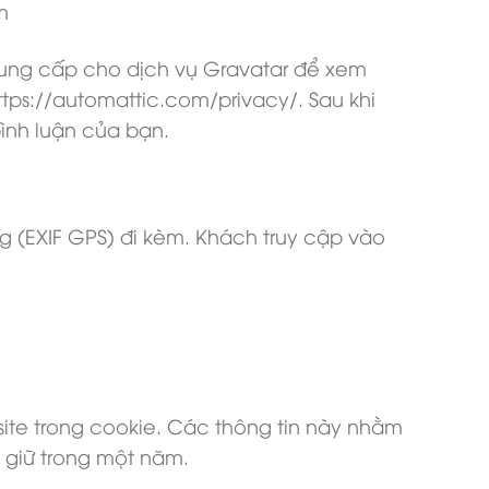
m
cung cấp cho dịch vụ Gravatar để xem
tps://automattic.com/privacy/. Sau khi
ình luận của bạn.
úng (EXIF GPS) đi kèm. Khách truy cập vào
site trong cookie. Các thông tin này nhằm
u giữ trong một năm.