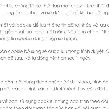
site, chúng tôi sẽ thiết lập một cookie tạm thời đ
hông tin cá nhân và sẽ được gỡ bỏ khi bạn đóng t
 một vài cookie để lưu thông tin đăng nhập và lựa 
 thị gần nhất lưu trong một năm. Nếu bạn chọn “Nhớ
thông tin cookie đăng nhập sẽ bị xoá.
ản cookie bổ sung sẽ được lưu trong trình duyệt.
bạn đã sửa. Nó tự động hết hạn sau 1 ngày.
o gồm nội dung được nhúng (ví dụ: video, hình ảnh,
một cách chính xác như khi khách truy cập đã tr
u về bạn, sử dụng cookie, nhúng các trình theo dõ
o gồm theo dõi tương tác của bạn với nội dung đư