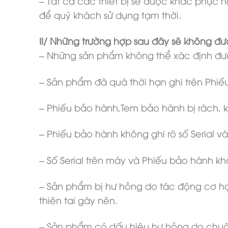
– Tất cả các thiết bị sẽ được khắc phục 
để quý khách sử dụng tạm thời.
II/ Những trường hợp sau đây sẽ không đư
– Những sản phẩm không thể xác định đượ
– Sản phẩm đã quá thời hạn ghi trên Phi
– Phiếu bảo hành,Tem bảo hành bị rách, 
– Phiếu bảo hành không ghi rõ số Serial 
– Số Serial trên máy và Phiếu bảo hành k
– Sản phẩm bị hư hỏng do tác động cơ họ
thiên tai gây nên.
– Sản phẩm có dấu hiệu hư hỏng do chuộ