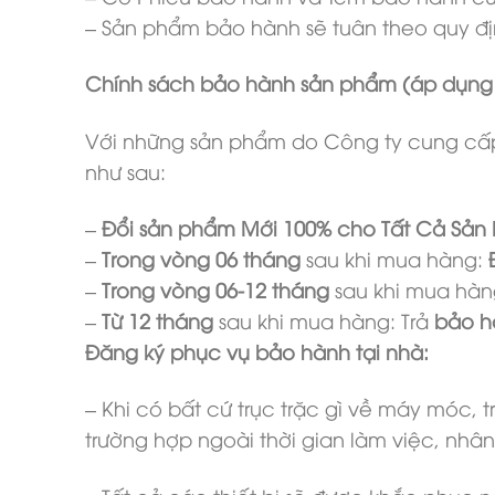
– Sản phẩm bảo hành sẽ tuân theo quy địn
Chính sách bảo hành sản phẩm (áp dụng 
Với những sản phẩm do Công ty cung cấp 
như sau:
–
Đổi sản phẩm Mới 100% cho Tất Cả Sản
–
Trong vòng 06 tháng
sau khi mua hàng:
–
Trong vòng 06-12 tháng
sau khi mua hàn
–
Từ 12 tháng
sau khi mua hàng: Trả
bảo hà
Đăng ký phục vụ bảo hành tại nhà:
– Khi có bất cứ trục trặc gì về máy móc,
trường hợp ngoài thời gian làm việc, nhâ