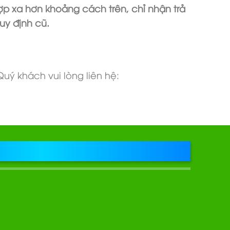
ợp xa hơn khoảng cách trên, chỉ nhận trả
uy định cũ.
uý khách vui lòng liên hệ: