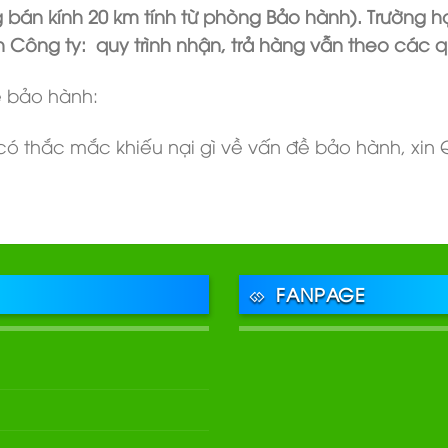
bán kính 20 km tính từ phòng Bảo hành). Trường h
h Công ty: quy trình nhận, trả hàng vẫn theo các q
ề bảo hành:
 thắc mắc khiếu nại gì về vấn đề bảo hành, xin Q
FANPAGE