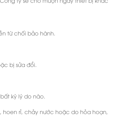
 Công ty sẽ cho mượn ngay thiết bị khác
ền từ chối bảo hành.
c bị sửa đổi.
bất kỳ lý do nào.
, hoen rỉ, chảy nước hoặc do hỏa hoạn,