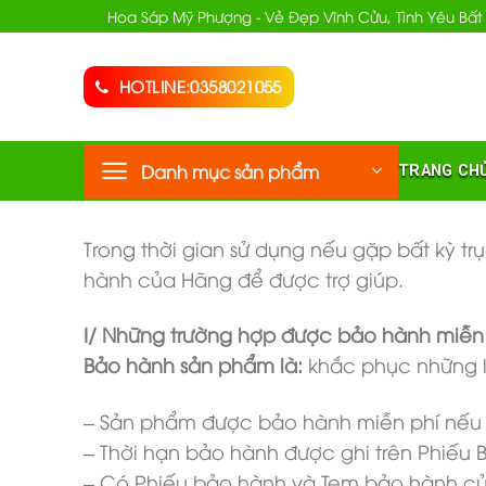
Chuyển
Hoa Sáp Mỹ Phượng - Vẻ Đẹp Vĩnh Cửu, Tình Yêu Bất
đến
nội
HOTLINE:0358021055
dung
Danh mục sản phẩm
TRANG CH
Trong thời gian sử dụng nếu gặp bất kỳ tr
hành của Hãng để được trợ giúp.
I/ Những trường hợp được bảo hành miễn 
Bảo hành sản phẩm là:
khắc phục những lỗ
– Sản phẩm được bảo hành miễn phí nếu 
– Thời hạn bảo hành được ghi trên Phiếu 
– Có Phiếu bảo hành và Tem bảo hành củ