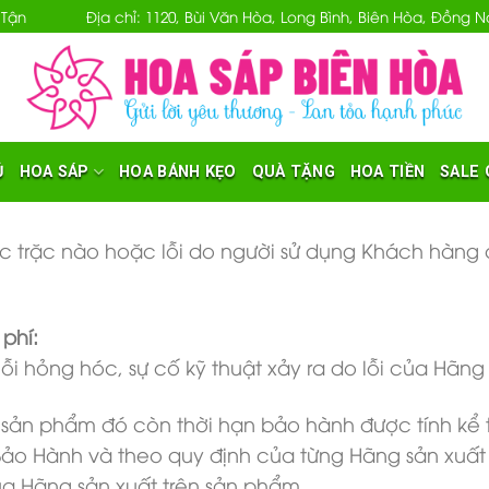
 Tận
Địa chỉ: 1120, Bùi Văn Hòa, Long Bình, Biên Hòa, Đồng
Ủ
HOA SÁP
HOA BÁNH KẸO
QUÀ TẶNG
HOA TIỀN
SALE 
ục trặc nào hoặc lỗi do người sử dụng Khách hàng c
phí:
i hỏng hóc, sự cố kỹ thuật xảy ra do lỗi của Hãng 
sản phẩm đó còn thời hạn bảo hành được tính kể 
Bảo Hành và theo quy định của từng Hãng sản xuất đ
a Hãng sản xuất trên sản phẩm.