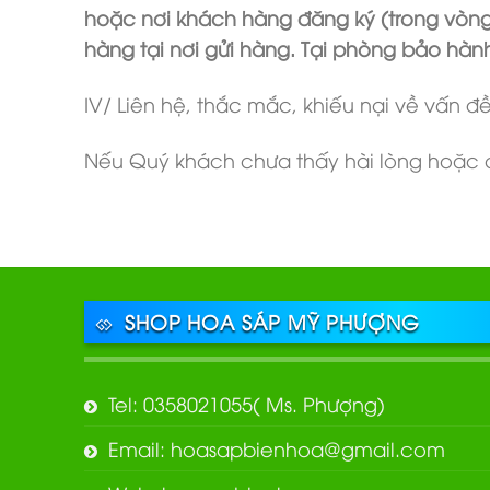
hoặc nơi khách hàng đăng ký (trong vòng 
hàng tại nơi gửi hàng. Tại phòng bảo hàn
IV/ Liên hệ, thắc mắc, khiếu nại về vấn đ
Nếu Quý khách chưa thấy hài lòng hoặc có
SHOP HOA SÁP MỸ PHƯỢNG
Tel: 0358021055( Ms. Phượng)
Email: hoasapbienhoa@gmail.com