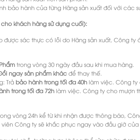
h bảo hành của từng Hãng sản xuất đối với các sự
cho khách hàng sử dụng cuối):
được sác thực có lỗi do Hãng sản xuất, Công ty á
 Phẩm
trong vòng 30 ngày đầu sau khi mua hàng.
Đổi ngay sản phẩm khác
để thay thế.
g: Trả
bảo hành trong tối đa 40h
làm việc. Công ty c
nh trong tối đa 72h
làm việc. Công ty cho mượn thiế
 trong vòng 24h kể từ khi nhận được thông báo, Côn
n viên Công ty sẽ khắc phục ngay vào đầu giờ của 