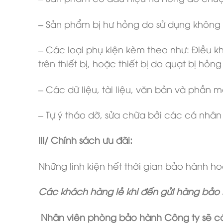
– Sản phẩm bị hư hỏng do sử dụng không 
– Các loại phụ kiện kèm theo như: Điều kh
trên thiết bị, hoặc thiết bị do quạt bị hỏn
– Các dữ liệu, tài liệu, văn bản và phần 
– Tự ý tháo dỡ, sửa chữa bởi các cá nhân
III/ Chính sách ưu đãi:
Những linh kiện hết thời gian bảo hành ho
Các khách hàng lẻ khi đến gửi hàng bảo 
Nhân viên phòng bảo hành Công ty sẽ có 