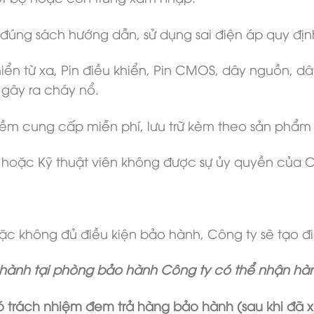
đúng sách hướng dẫn, sử dụng sai điện áp quy địn
iển từ xa, Pin điều khiển, Pin CMOS, dây nguồn, dây
g gây ra cháy nổ.
mềm cung cấp miễn phí, lưu trữ kèm theo sản phẩm 
 hoặc Kỹ thuật viên không được sự ủy quyền của C
ặc không đủ điều kiện bảo hành, Công ty sẽ tạo điề
hành tại phòng bảo hành Công ty có thể nhận hàng
trách nhiệm đem trả hàng bảo hành (sau khi đã xử