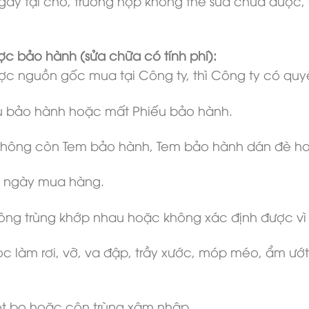
ngay tại chỗ, trường hợp không thể sửa chữa được,
ợc bảo hành (sửa chữa có tính phí):
c nguồn gốc mua tại Công ty, thì Công ty có quy
ếu bảo hành hoặc mất Phiếu bảo hành.
không còn Tem bảo hành, Tem bảo hành dán đè hoặ
và ngày mua hàng.
hông trùng khớp nhau hoặc không xác định được vì 
c làm rơi, vỡ, va đập, trầy xước, móp méo, ẩm ướt
t bọ hoặc côn trùng xâm nhập.