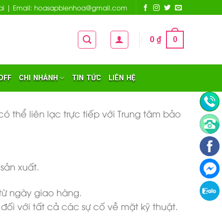
 Nai | Email: hoasapbienhoa@gmail.com
0
₫
0
OFF
CHI NHÁNH
TIN TỨC
LIÊN HỆ
ó thể liên lạc trực tiếp với Trung tâm bảo
sản xuất.
từ ngày giao hàng.
ối với tất cả các sự cố về mặt kỹ thuật.